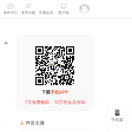
创作中心
有声出版
开通会员
客户端
下载
手机APP
7天免费畅听
10万本会员专辑
手机版
声音主播