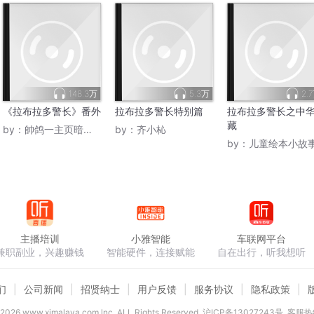
148.3万
5.3万
2.
《拉布拉多警长》番外
拉布拉多警长特别篇
拉布拉多警长之中
藏
by：
帥鸽一主页暗区护航
by：
齐小杺
by：
儿童绘本小故
主播培训
小雅智能
车联网平台
兼职副业，兴趣赚钱
智能硬件，连接赋能
自在出行，听我想听
们
公司新闻
招贤纳士
用户反馈
服务协议
隐私政策
2026
www.ximalaya.com lnc. ALL Rights Reserved
沪ICP备13027243号
客服热线