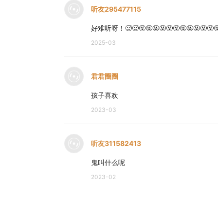
听友295477115
好难听呀！🥵🥵🤬🤬🤬🤬🤬🤬🤬🤬🤬🤬🤬🤬
2025-03
君君圈圈
孩子喜欢
2023-03
听友311582413
鬼叫什么呢
2023-02