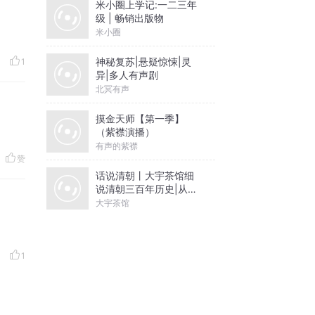
米小圈上学记:一二三年
级 | 畅销出版物
米小圈
神秘复苏|悬疑惊悚|灵
1
异|多人有声剧
北冥有声
摸金天师【第一季】
（紫襟演播）
有声的紫襟
赞
话说清朝丨大宇茶馆细
说清朝三百年历史|从努
尔哈赤到末代皇帝溥仪|
大宇茶馆
康熙雍正乾隆
1