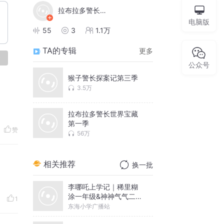
拉布拉多警长世界宝藏
电脑版
55
3
1.1万
TA的专辑
更多
论
公众号
猴子警长探案记第三季
3.5万
拉布拉多警长世界宝藏
第一季
赞
56万
相关推荐
换一批
李哪吒上学记｜稀里糊
涂一年级&神神气气二年
1
级
东海小学广播站