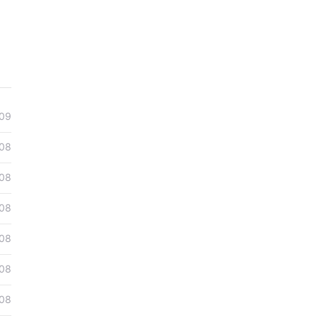
09
08
08
08
08
08
08