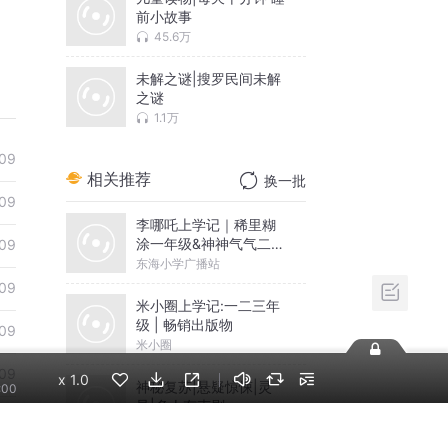
前小故事
45.6万
未解之谜|搜罗民间未解
之谜
1.1万
09
相关推荐
换一批
09
李哪吒上学记｜稀里糊
涂一年级&神神气气二年
09
级
东海小学广播站
09
米小圈上学记:一二三年
级 | 畅销出版物
09
米小圈
09
x
1.0
神秘复苏|悬疑惊悚|灵
:00
异|多人有声剧
09
北冥有声