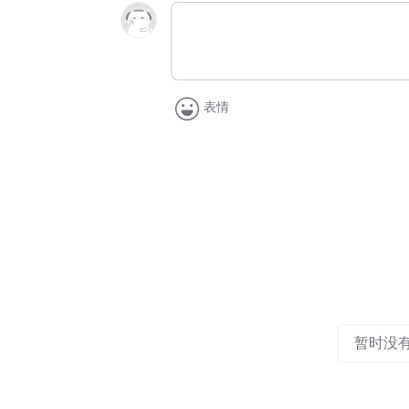
表情
暂时没