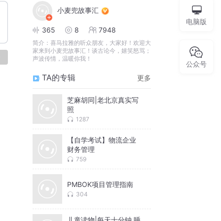
小麦兜故事汇
电脑版
365
8
7948
简介：
喜马拉雅的听众朋友，大家好！欢迎大
家来到小麦兜故事汇！谈古论今，嬉笑怒骂；
论
声波传情，温暖你我！
公众号
TA的专辑
更多
芝麻胡同|老北京真实写
照
1287
【自学考试】物流企业
财务管理
759
PMBOK项目管理指南
304
儿童读物|每天十分钟 睡