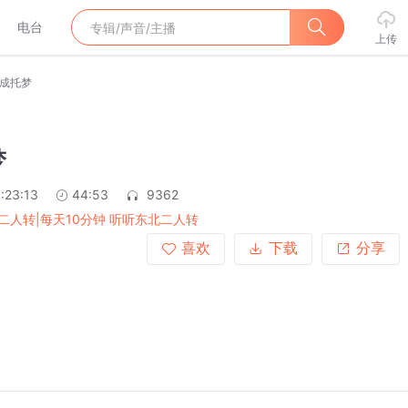
电台
上传
成托梦
梦
:23:13
44:53
9362
二人转|每天10分钟 听听东北二人转
喜欢
下载
分享