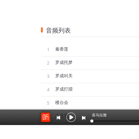
音频列表
秦香莲
1
罗成托梦
2
罗成叫关
3
罗成打擂
4
楼台会
5
喜马拉雅
六月雪
6
江南送情郎
7