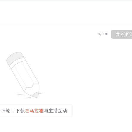
发表评
0
/
300
有评论，下载
喜马拉雅
与主播互动