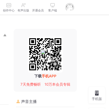
创作中心
有声出版
开通会员
客户端
下载
手机APP
7天免费畅听
10万本会员专辑
手机版
声音主播