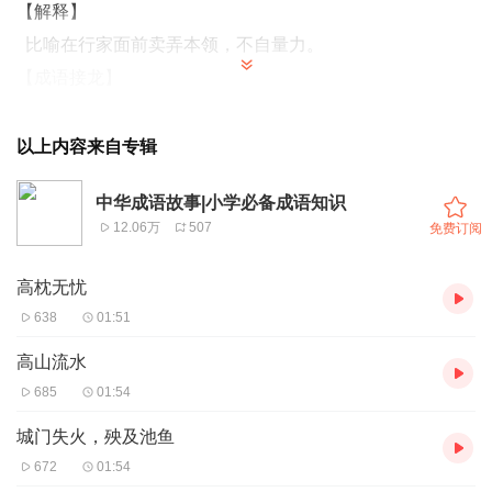
【解释】
比喻在行家面前卖弄本领，不自量力。
【成语接龙】
班门弄斧——斧钺之诛——诛一警百——
以上内容来自专辑
◆
选自儿童
成长知识宝库丛书
《成语三百则》◎林熙 编
中华成语故事|小学必备成语知识
12.06万
507
免费订阅
◆
背景音乐
：采花
高枕无忧
638
01:51
高山流水
685
01:54
城门失火，殃及池鱼
672
01:54