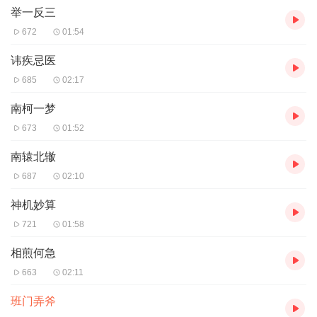
举一反三
672
01:54
讳疾忌医
685
02:17
南柯一梦
673
01:52
南辕北辙
687
02:10
神机妙算
721
01:58
相煎何急
663
02:11
班门弄斧