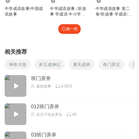
1.24万
4.87万
1.15万
中华成语故事|中国成
中华成语故事 | 听故
中华成语故事·第二
语故事
事 学成语 中小学生
卷/听故事 学成语/中
必读
小学生必读
换一批
相关推荐
神斧大陆
斧王成神记
屠天战斧
奇门弄宝
美
班门弄斧
嘉欢故事
6.56万
012班门弄斧
女汉子也会烫头
40
03班门弄斧