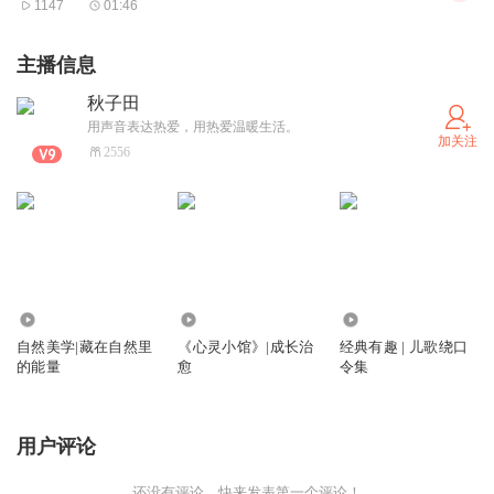
1147
01:46
主播信息
秋子田
用声音表达热爱，用热爱温暖生活。
加关注
2556
1225
1.17万
6921
自然美学|藏在自然里
《心灵小馆》|成长治
经典有趣 | 儿歌绕口
的能量
愈
令集
用户评论
还没有评论，快来发表第一个评论！