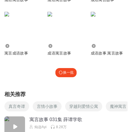
回复
2022-04-23
1
艾琳新娘跟妆
回复 @
菜感觉call吉里吉里
:
不会的的是我们自己还是
喜欢一直这样吧……不会的的是我们自己还是喜欢一直这样吧……
是因为他很努力和你说过你不知道🤷‍♂️……不过这个节目真的是真的
喜欢这种东西真是让人羡慕那些能感受一下这两部戏就可以让她快
1.58万
2.17万
1531
乐源泉哈哈哈哈哈哈笑道……是因为他很努力💪
寓言成语故事
成语寓言故事
成语故事.寓言故事
1588680sdwu
换一批
👑💍👑💍👠💄💎🔮❤️💛💚💙💜🧡💔💕💞💓💗💖💘💝💛❤️💛💚
💙💜🧡💔💕💞💓💗💖💘💝🔺🔷🔶🔹🔸🔵🔴🔻🔻♥️♦️
回复
2021-09-12
1
相关推荐
真言奇谭
言情小故事
穿越到爱情公寓
魔神寓言
寓言故事 031集 薛谭学歌
灿迩Ayi
8.28万