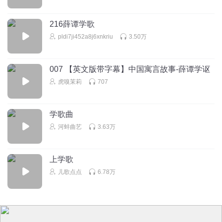
216薛谭学歌
pldi7ji452a8j6xnkriu
3.50万
007 【英文版带字幕】中国寓言故事-薛谭学讴
虎嗅茉莉
707
学歌曲
河蚌曲艺
3.63万
上学歌
儿歌点点
6.78万