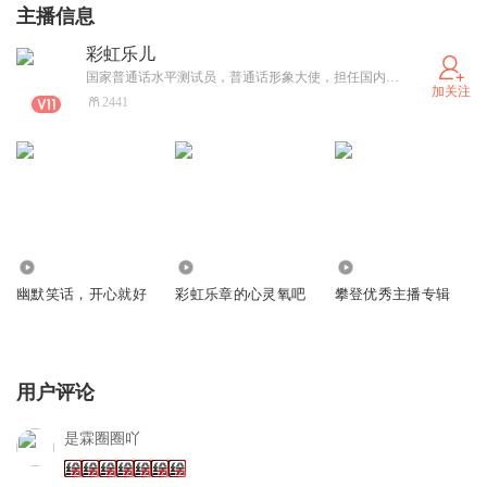
主播信息
彩虹乐儿
国家普通话水平测试员，普通话形象大使，担任国内外艺术赛事的评委和艺术水平考级的考官。喜马拉雅官方领教，喜马拉雅认证优质朗读者。曾担任电台、电视台主持嘉宾、节目录制和参演电视剧。多次主持和组织艺术节音乐会等大型演出活动。声音可甜可盐，百变丰富，可塑性强，年龄驾驭跨度大，语音亲和力强，清新自然、温暖可人，治愈系女声。教育硕士，音乐和心理学专业，擅长主持、配音、音乐演奏等。
加关注
2441
2.28万
8.33万
4816
幽默笑话，开心就好
彩虹乐章的心灵氧吧
攀登优秀主播专辑
用户评论
是霖圈圈吖