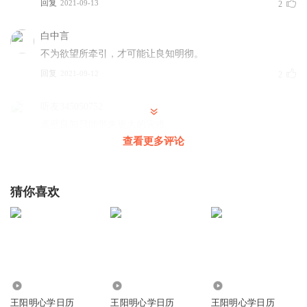
回复
2021-09-13
2
白中言
不为欲望所牵引，才可能让良知明彻。
回复
2021-09-12
2
听友345050752
遮壁良知只能带来更大的灾难
查看更多评论
回复
2021-09-12
1
安生_阅读_心理
猜你喜欢
是啊，今天（9月13日）没看见更新啊？
回复
2021-09-13
0
王二麻子9021
今没更新？
回复
2997
2882
5721
2021-09-13
0
王阳明心学日历
王阳明心学日历
王阳明心学日历