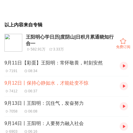
以上内容来自专辑
王阳明心学日历|度阴山|日积月累通晓知行
合一
免费订阅
582.91万
3.33万
9月11日【彩蛋】王阳明：常怀敬畏，时刻安然
7191
08:34
9月12日丨保持心静如水，才能处变不惊
7412
06:37
9月13日丨王阳明：沉住气，发奋努力
7058
06:08
9月14日丨王阳明：人要努力融入社会
6903
06:16