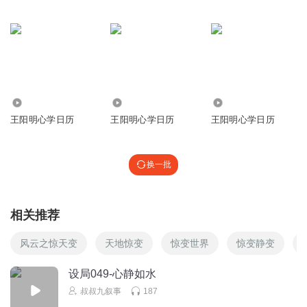
1716
2351
1.77万
王阳明心学日历
王阳明心学日历
王阳明心学日历
换一批
相关推荐
风云之惊天变
天地惊变
惊变世界
惊变静变
设局049-心静如水
叔叔九叙事
187