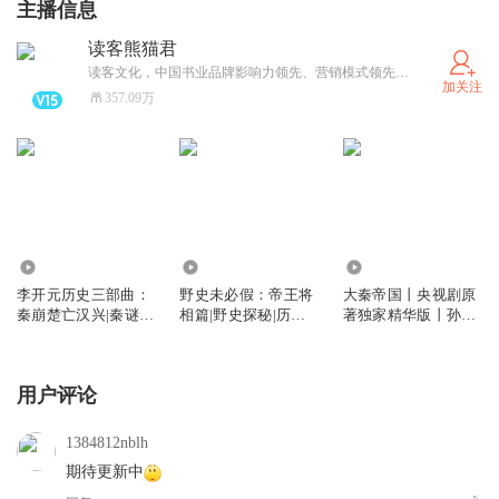
主播信息
读客熊猫君
读客文化，中国书业品牌影响力领先、营销模式领先、生产方式领先的专业出版机构。连续推出《半小时漫画系列》《 藏地密码》《岛上书店》《无声告白》《大江大河》《银河帝国》《巨人的陨落》等超级畅销书。
加关注
357.09万
10.29万
5.80万
998.04万
李开元历史三部曲：
野史未必假：帝王将
大秦帝国丨央视剧原
秦崩楚亡汉兴|秦谜同
相篇|野史探秘|历史
著独家精华版丨孙皓
款|昊澜演播
故事|解密
晖著
用户评论
1384812nblh
期待更新中