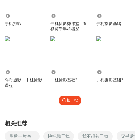
6455
1.70万
4.32万
手机摄影
手机摄影微课堂 | 看
手机摄影基础
视频学手机摄影
28.22万
8712
1.72万
晖哥摄影丨手机摄影
手机摄影基础3
手机摄影基础2
课程
换一批
相关推荐
最后一片净土
快把我干掉
我不想被干掉
穿书后我