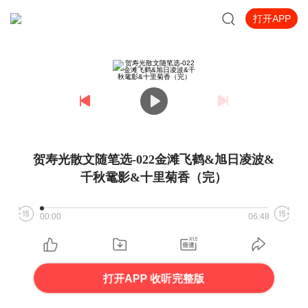
打开APP
贺寿光散文随笔选-022金滩飞鹤&旭日凌波&
千秋鼋影&十里菊香（完）
00:00
06:48
打开APP 收听完整版