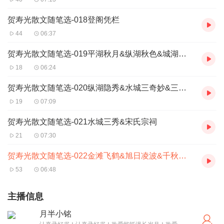
贺寿光散文随笔选-018登阁凭栏
44
06:37
贺寿光散文随笔选-019平湖秋月&纵湖秋色&城湖秋韵
18
06:24
贺寿光散文随笔选-020纵湖隐秀&水城三奇妙&三阳护鼎
19
07:09
贺寿光散文随笔选-021水城三秀&宋氏宗祠
21
07:30
贺寿光散文随笔选-022金滩飞鹤&旭日凌波&千秋鼋影&十里菊香（完）
53
06:48
主播信息
月半小铭