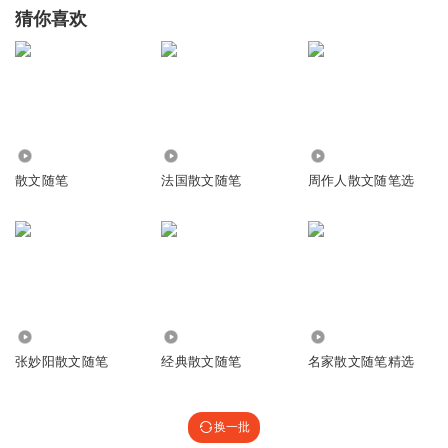
猜你喜欢
764
1455
8662
散文随笔
法国散文随笔
周作人散文随笔选
16.28万
4194
3807
张妙阳散文随笔
经典散文随笔
名家散文随笔精选
换一批