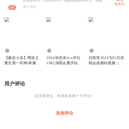
认真录好书！认真录好书！热爱能抵漫长岁月！热爱自己的热爱，对得起自己的热爱！ 喜欢主播的声音敬请关注！ 粉丝V cv-yuebanxiaoming
加关注
2.99万
692.78万
7939
404
【爆款小说】网游之
2024张杰未live开往
刘若英2024飞行日演
重生第一剑神|单播|
1982演唱会重庆站视
唱会成都站视频（仅
不喜勿喷！
频
供娱乐）
用户评论
还没有评论，快来发表第一个评论！
发表评论