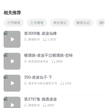
相关推荐
小手随笔
三月随笔
寿生笔记
随笔日记
随笔
第3009集 凌波仙峰
果维听书
1.30万
横塘路-凌波不过横塘路-贺铸
美音优话读书会
8692
350-凌波仙子-下
喜羊羊与灰太狼官方号
1191
第3797集 偶遇凌波
果维听书
8983