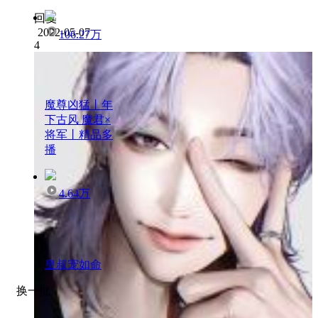
回复
2022-05-07
106.27万
4
魔尊凶猛丨年
下古风 魔君×
将军丨精品多
播
4.64万
皇叔宠如命
换一批