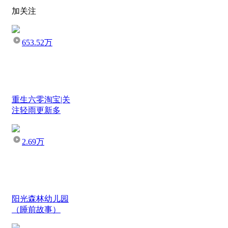
加关注
653.52万
重生六零淘宝|关
注轻雨更新多
2.69万
阳光森林幼儿园
（睡前故事）