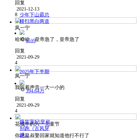
回复
2021-12-13
8
少年下山霸总
横扫黑白两道
凤一宁
哈哈哈，皇帝急了，皇帝急了
6519
回复
2021-09-29
4
2025年下半期
凤一宁
我听着声音一大一小的
394.64万
回复
2021-09-29
4
爆笑宠妃|皇叔
花城中的六一儿童节
别跑（古风穿
越）
你把皇叔娶回家就知道他行不行了