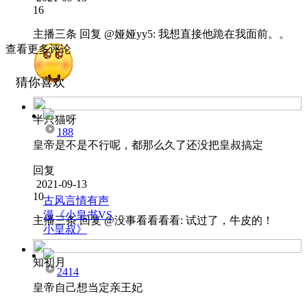
16
主播三条
回复 @
娅娅yy5
:
我想直接他跪在我面前。。
查看更多评论
猜你喜欢
半只猫呀
188
皇帝是不是不行呢，都那么久了还没把皇叔搞定
回复
2021-09-13
10
古风言情有声
漫《小皇书VS
主播三条
回复 @
没事看看看看
:
试过了，牛皮的！
小皇叔》
知初月
2414
皇帝自己想当定亲王妃