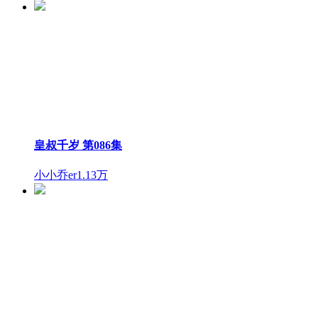
皇叔千岁 第086集
小小乔er
1.13万