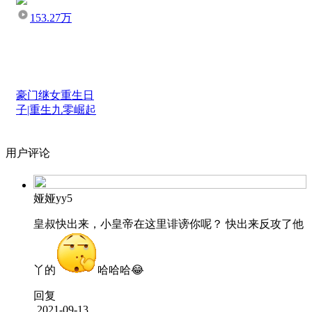
153.27万
豪门继女重生日
子|重生九零崛起
用户评论
娅娅yy5
皇叔快出来，小皇帝在这里诽谤你呢？ 快出来反攻了他
丫的
哈哈哈😂
回复
2021-09-13