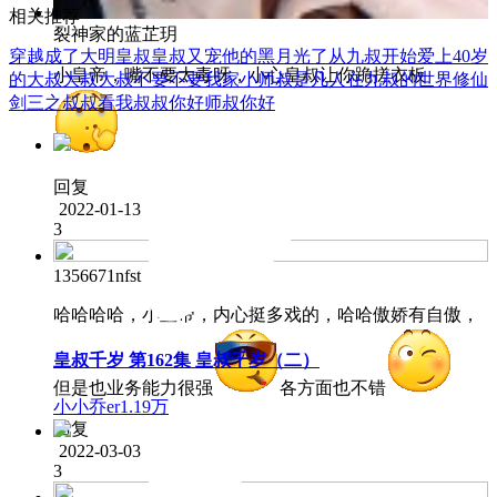
相关推荐
裂神家的蓝芷玥
穿越成了大明皇叔
皇叔又宠他的黑月光了
从九叔开始
爱上40岁
小皇帝，嘴不要太毒呀，小心皇叔让你跪搓衣板
的大叔
大叔大叔不要不要
我家小师叔是凡人
在九叔的世界修仙
剑三之叔叔看我
叔叔你好
师叔你好
回复
2022-01-13
3
1356671nfst
哈哈哈哈，小皇帝，内心挺多戏的，哈哈傲娇有自傲，
皇叔千岁 第162集 皇叔千岁（二）
但是也业务能力很强
各方面也不错
小小乔er
1.19万
回复
2022-03-03
3