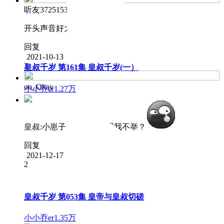
听友372515304
开头声音好大…
回复
2021-10-13
3
皇叔千岁 第161集 皇叔千岁(一）
oo_Okay
小小乔er
1.27万
皇叔:小崽子，你胆敢意淫我不举？
回复
2021-12-17
2
皇叔千岁 第053集 皇帝与皇叔切磋
小小乔er
1.35万