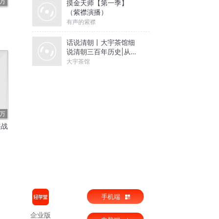
4万
摸金天师【第一季】
（紫襟演播）
有声的紫襟
话说清朝丨大宇茶馆细
说清朝三百年历史|从努
尔哈赤到末代皇帝溥仪|
大宇茶馆
康熙雍正乾隆
6万
谍战
手机端
企业版