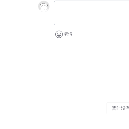
表情
暂时没