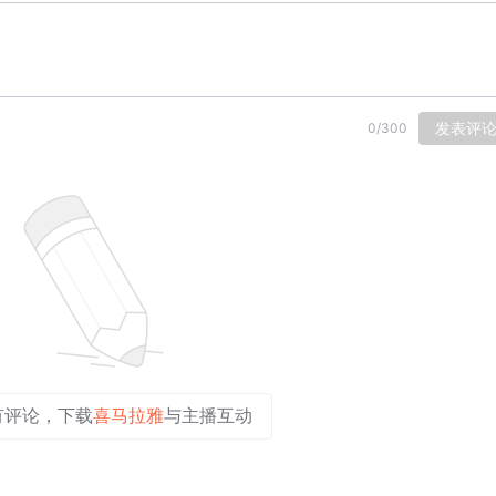
发表评
0
/
300
有评论，下载
喜马拉雅
与主播互动