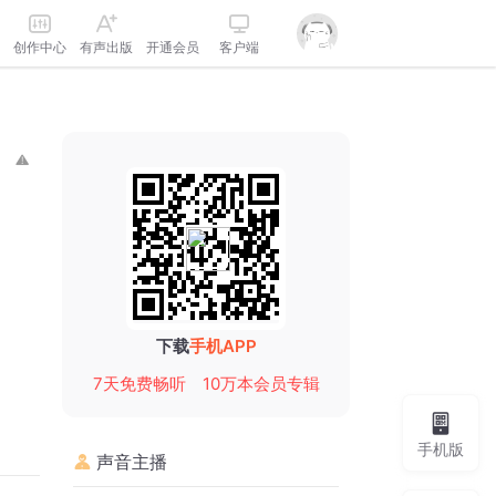
创作中心
有声出版
开通会员
客户端
下载
手机APP
7天免费畅听
10万本会员专辑
手机版
声音主播