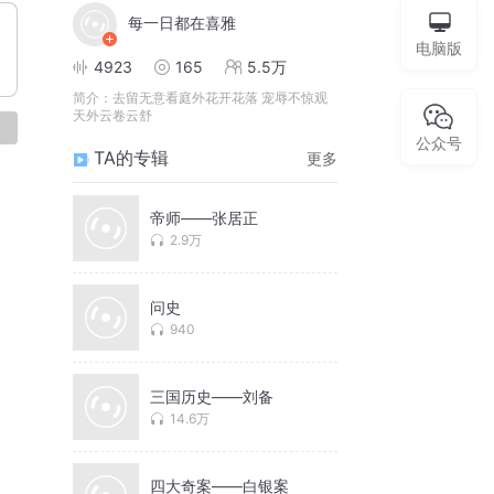
每一日都在喜雅
电脑版
4923
165
5.5万
简介：
去留无意看庭外花开花落 宠辱不惊观
天外云卷云舒
论
公众号
TA的专辑
更多
帝师——张居正
2.9万
问史
940
三国历史——刘备
14.6万
四大奇案——白银案