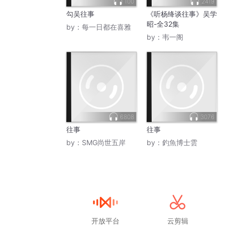
100
2419
勾吴往事
《听杨绛谈往事》吴学
昭-全32集
by：
每一日都在喜雅
by：
韦一阁
6808
3076
往事
往事
by：
SMG尚世五岸
by：
釣魚博士雲
开放平台
云剪辑