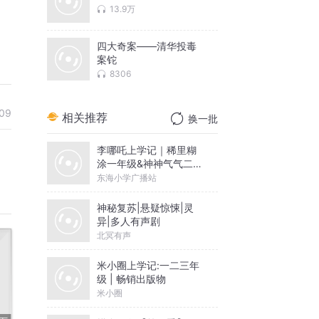
13.9万
四大奇案——清华投毒
案铊
8306
09
相关推荐
换一批
李哪吒上学记｜稀里糊
涂一年级&神神气气二年
级
东海小学广播站
神秘复苏|悬疑惊悚|灵
异|多人有声剧
北冥有声
米小圈上学记:一二三年
级 | 畅销出版物
米小圈