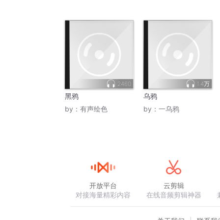
2460
1.4万
黑鸦
乌鸦
by：
有声绘色
by：
一乌鸦
开放平台
云剪辑
对接海量精彩内容
在线音频剪辑神器