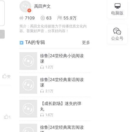
禹田声文
电脑版
7109
63
55.9万
简介：
禹田文化传媒致力于传播优质文化内
容。荟聚好声音，分享好内容！
论
公众号
TA的专辑
更多
徐鲁|24堂经典小说阅读
课
1.2万
赞
徐鲁|24堂经典童话阅读
课
2.1万
【成长剧场】迷失的弹
丸
1.6万
1
徐鲁|24堂经典寓言阅读