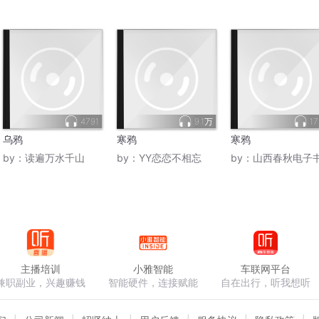
4791
9.1万
17
乌鸦
寒鸦
寒鸦
by：
读遍万水千山
by：
YY恋恋不相忘
by：
山西春秋电子
主播培训
小雅智能
车联网平台
兼职副业，兴趣赚钱
智能硬件，连接赋能
自在出行，听我想听