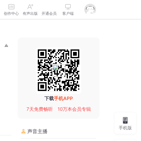
创作中心
有声出版
开通会员
客户端
下载
手机APP
7天免费畅听
10万本会员专辑
手机版
声音主播