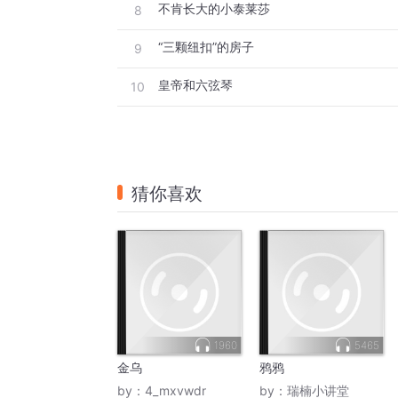
不肯长大的小泰莱莎
8
“三颗纽扣”的房子
9
皇帝和六弦琴
10
猜你喜欢
1960
5465
金乌
鸦鸦
by：
4_mxvwdr
by：
瑞楠小讲堂