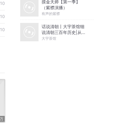
摸金天师【第一季】
-10
（紫襟演播）
有声的紫襟
-10
话说清朝丨大宇茶馆细
-10
说清朝三百年历史|从努
尔哈赤到末代皇帝溥仪|
大宇茶馆
康熙雍正乾隆
4万