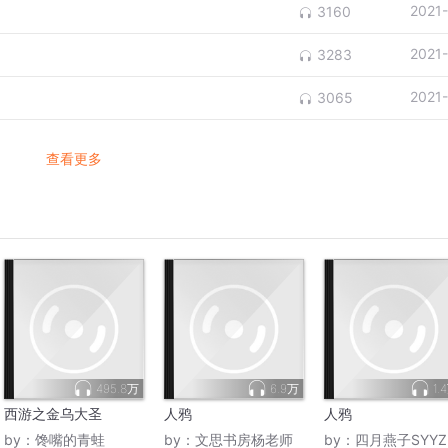
2021
3160
2021
3283
2021
3065
查看更多
495.8万
6.9万
1.
西游之金乌大圣
人鸦
人鸦
by：
馋嘴的青蛙
by：
文思书房杨老师
by：
四月燕子SYYZ