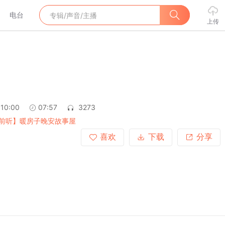
电台
上传
:10:00
07:57
3273
前听】暖房子晚安故事屋
喜欢
下载
分享