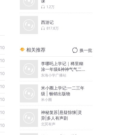
课
1.2万
西游记
817.8万
-10
相关推荐
换一批
-10
李哪吒上学记｜稀里糊
涂一年级&神神气气二年
-10
级
东海小学广播站
-10
米小圈上学记:一二三年
级 | 畅销出版物
-10
米小圈
神秘复苏|悬疑惊悚|灵
-10
异|多人有声剧
北冥有声
-10