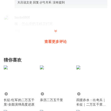
大吕说文史
回复 @
弓月禾
:
没有提到
huoke0808
唉，怎么没把汪精卫打死
回复
2021-12-08
4
查看更多评论
大吕说文史
回复 @
huoke0808
:
……这个不好说……
听友190393863
猜你喜欢
汪精卫为什么不杀死？
回复
2024-09-26
0
51.66万
1348
3.09万
长征/红军的二万五千
亲历二万五千里
四渡赤水：出奇兵｜
里/全面演绎高度还原
长征｜二万五千里｜
遵义会议