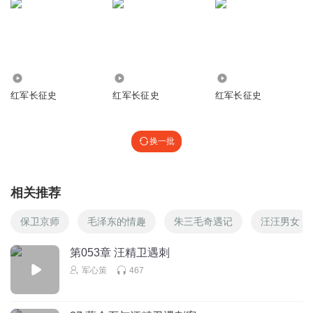
246
6.11万
1.30万
红军长征史
红军长征史
红军长征史
换一批
相关推荐
保卫京师
毛泽东的情趣
朱三毛奇遇记
汪汪男女
第053章 汪精卫遇刺
军心策
467