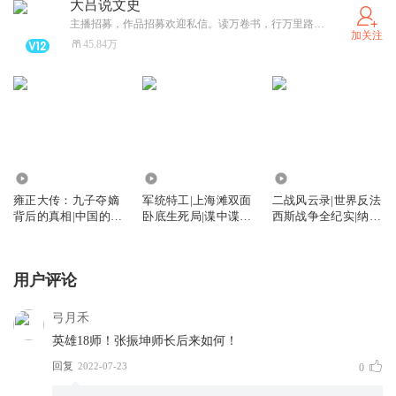
大吕说文史
主播招募，作品招募欢迎私信。读万卷书，行万里路，灵魂和肉体总有一个在路上，用你的耳朵在这里感知，大吕说文史，选择最具代表的人文历史作品，让你的耳朵不寂寞。
加关注
45.84万
2.39万
1.51万
7163
雍正大传：九子夺嫡
军统特工|上海滩双面
二战风云录|世界反法
背后的真相|中国的独
卧底生死局|谍中谍
西斯战争全纪实|纳粹
裁君主
潜伏
真相
用户评论
弓月禾
英雄18师！张振坤师长后来如何！
回复
2022-07-23
0