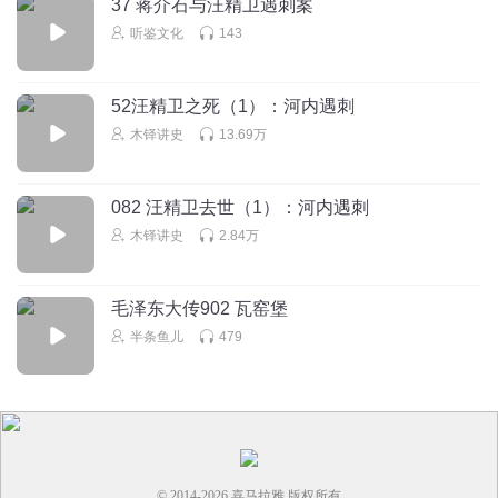
37 蒋介石与汪精卫遇刺案
听鉴文化
143
52汪精卫之死（1）：河内遇刺
木铎讲史
13.69万
082 汪精卫去世（1）：河内遇刺
木铎讲史
2.84万
毛泽东大传902 瓦窑堡
半条鱼儿
479
© 2014-
2026
喜马拉雅 版权所有