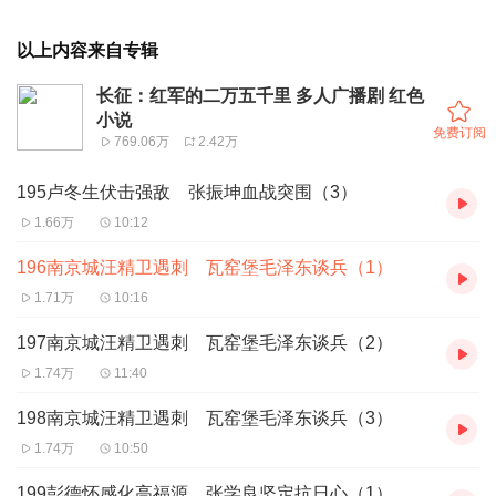
以上内容来自专辑
长征：红军的二万五千里 多人广播剧 红色
小说
免费订阅
769.06万
2.42万
195卢冬生伏击强敌 张振坤血战突围（3）
1.66万
10:12
196南京城汪精卫遇刺 瓦窑堡毛泽东谈兵（1）
1.71万
10:16
197南京城汪精卫遇刺 瓦窑堡毛泽东谈兵（2）
1.74万
11:40
198南京城汪精卫遇刺 瓦窑堡毛泽东谈兵（3）
1.74万
10:50
199彭德怀感化高福源 张学良坚定抗日心（1）