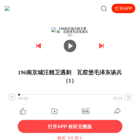
打开APP
196南京城汪精卫遇刺 瓦窑堡毛泽东谈兵
（1）
00:00
10:16
打开APP 收听完整版
购买 ￥
0.30