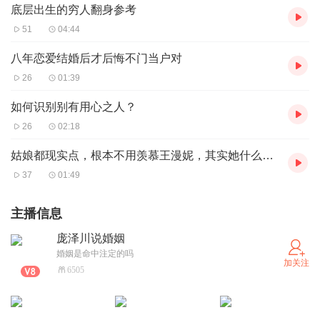
底层出生的穷人翻身参考
51
04:44
八年恋爱结婚后才后悔不门当户对
26
01:39
如何识别别有用心之人？
26
02:18
姑娘都现实点，根本不用羡慕王漫妮，其实她什么都没有
37
01:49
主播信息
庞泽川说婚姻
婚姻是命中注定的吗
加关注
6505