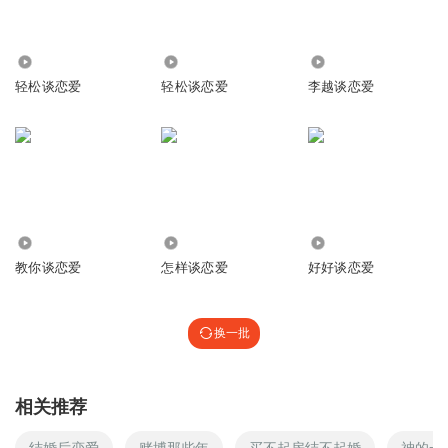
1.28万
9140
19.07万
轻松谈恋爱
轻松谈恋爱
李越谈恋爱
441
45
6196
教你谈恋爱
怎样谈恋爱
好好谈恋爱
换一批
相关推荐
结婚后恋爱
赌博那些年
买不起房结不起婚
神的一