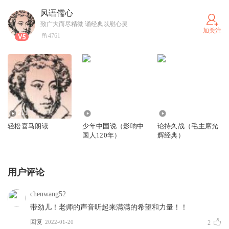
风语儒心
致广大而尽精微 诵经典以慰心灵
加关注
4761
211
1548
73.87万
轻松喜马朗读
少年中国说（影响中
论持久战（毛主席光
国人120年）
辉经典）
用户评论
chenwang52
带劲儿！老师的声音听起来满满的希望和力量！！
回复
2022-01-20
2