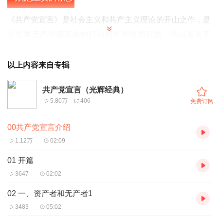
《共产党宣言》是社会主义和共产主义理论的开山之作，是
全世界无产阶级革命的行动指南和思想武器。作品发表于
1848年，是马克思和恩格斯为共产主义者同盟起草的纲
领。它的问世也是马克思主义诞生的重要标志。
以上内容来自专辑
共产党宣言（光辉经典）
基本原理
5.80万
406
免费订阅
构成《宣言》核心的基本原理是：“每一历史时代主要的生
00共产党宣言介绍
产方式与交换方式及必然由此产生的社会结构，是该时代政
1.12万
02:09
治的和精神的历史所赖以确立的基础，并且只有从这一基础
01 开篇
出发，历史才能得到说明。”
3647
02:02
02 一、资产者和无产者1
深远的影响
3483
05:02
《宣言》全文贯穿了马克思主义的历史观，用鲜明透彻的语