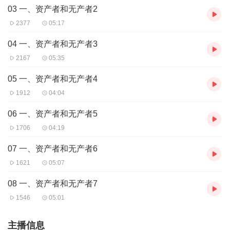
03 一、资产者和无产者2
言阐述了一个新的世界观，为认识人类社会发展提供了科学
2377
05:17
的方法论，对世界历史都产生了深远的影响，而且对当今时
04 一、资产者和无产者3
代和未来仍然具有重大意义。
2167
05:35
中文的第一个全译本于1920年8月在上海出版。
05 一、资产者和无产者4
1912
04:04
建党百年诵读经典
06 一、资产者和无产者5
中国共产党建党百年，我们重读这部光辉经典，与朋友们一
1706
04:19
道，致敬伟大导师，感受思想的力量，沐浴真理的光芒！
07 一、资产者和无产者6
1621
05:07
08 一、资产者和无产者7
1546
05:01
主播信息