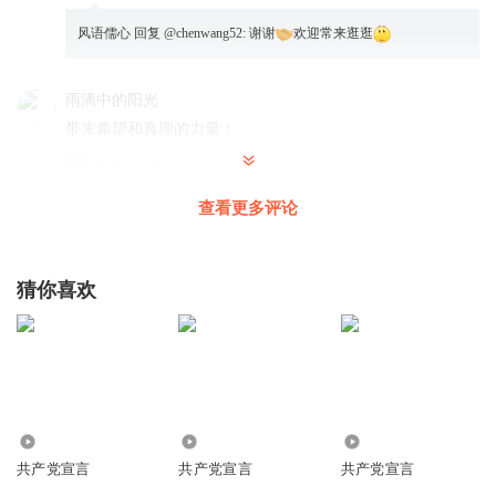
风语儒心
回复 @
chenwang52
:
谢谢
欢迎常来逛逛
雨滴中的阳光
带来希望和真理的力量！
回复
2022-03-22
1
查看更多评论
风语儒心
每次读到《共产党宣言》里的“全世界无产者，联合起来”，
都会被这种团结的力量感动，你有没有哪一刻也深刻体会到
猜你喜欢
集体的意义？
回复
2025-09-17
0
风语儒心
你觉得《共产党宣言》里的阶级斗争观点在当下社会还适用
吗？有没有什么现实例子能说明你的看法？
2798
1.20万
1706
回复
2025-09-17
0
共产党宣言
共产党宣言
共产党宣言