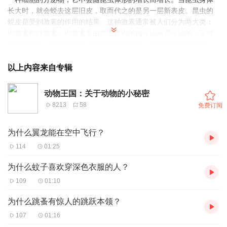
长大时，就会蜕去这层旧皮，取而代之的是另一层新表皮。昆虫的
蜕皮是受到激素的作用的结果。这种激素通常被人们分为两大类：
内激素和外激素。内激素是由昆虫体内的内分泌器官分泌的，它对
昆虫的生长、发育等生命活动起着调节作用。内激素包含蜕皮激
素、保幼激素和脑激素。昆虫的脑激素输入到前胸腺，促使其活
动，就释放出蜕皮激素。蜕皮激素释放到体液后，就与体液中的蛋
以上内容来自专辑
白质结合，随着体液的流动而到达某些作用部位，产生激素效应，
即蜕皮。正是在激素调节的作用下，昆虫的蜕皮才得实现。
动物王国：关于动物的小秘密
8213
58
免费订阅
为什么翼龙能在空中飞行？
114
01:25
为什么蚊子喜欢穿深色衣服的人？
109
01:10
为什么跳蚤有惊人的跳跃本领？
107
01:16