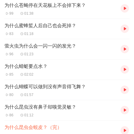
为什么苍蝇停在天花板上不会掉下来？
99
01:38
为什么蜜蜂蜇人后自己也会死掉？
83
01:18
萤火虫为什么会一闪一闪的发光？
96
01:23
为什么蜻蜓要点水？
85
02:02
为什么蝴蝶可以做到没有声音得飞舞？
80
01:57
为什么昆虫没有鼻子却嗅觉灵敏？
86
01:12
为什么昆虫会蜕皮？（完）