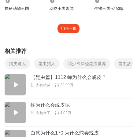
2197
5994
143
探秘动物王国
动物王国趣闻
生物王国-动物篇
换一批
相关推荐
狗皮道人
昆虫猎人
萌少爷探秘昆虫世界
昆虫故事
【昆虫篇】1112 蝉为什么会蜕皮？
大有叔叔
32.99万
蛇为什么会蜕皮呢
肉包来了
4.02万
白爸为什么170.为什么蛇会蜕皮