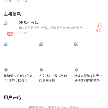
89
01:34
主播信息
冲鸭小分队
Hi，这里是冲鸭小分队，为您分享有趣的成长故事。 希望我们可以陪伴您的成长。记得把有趣的故事分享给我们，也把我们的故事分享给你的朋友吧。
加关注
3676
8192
3.82万
5229
我和银扣的奇幻之旅
人文社科 | 青少年自
超级大冒险 | 每天15
| 守住内心的善良与
我修养宝典
分钟睡前探险故事
平和
用户评论
还没有评论，快来发表第一个评论！