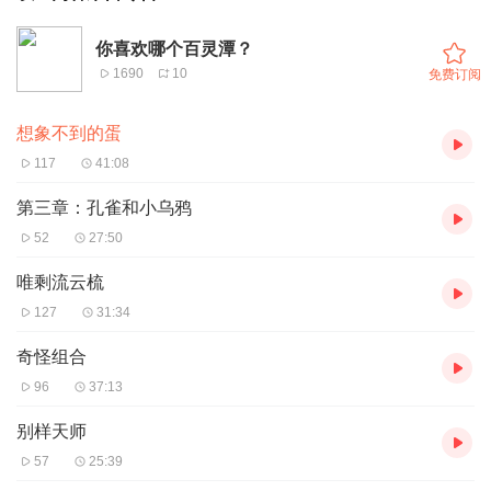
你喜欢哪个百灵潭？
1690
10
免费订阅
想象不到的蛋
117
41:08
第三章：孔雀和小乌鸦
52
27:50
唯剩流云梳
127
31:34
奇怪组合
96
37:13
别样天师
57
25:39