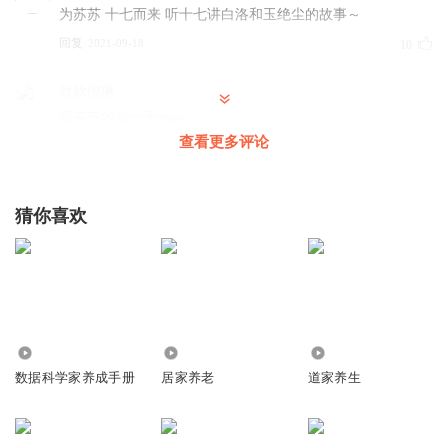
为苏苏 十七而来 听十七讲白洛和玉绝尘的故事～
回复
2021-09-18
10
欣欣倪琳
爱苏苏的每一天mua~
查看更多评论
回复
2021-09-18
11
欣欣倪琳
猜你喜欢
追更走起，收听家养小王妃
支持苏苏监制，支持十七精彩
演绎
回复
2021-09-18
11
曾尐多
收听《家养小王妃》 来听玉绝尘如何养娃 支持十七，支持苏
849
4679
1.17万
苏女神~mua
数据科学家养成手册
居家养老
道家养生
回复
2021-09-18
11
苏侃道_小白