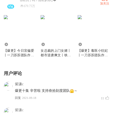
你听到了吗？我有多用心❤️
加关注
679.75万
647.24万
1.90亿
919.28万
【爆更】今日宜偏爱
女总裁的上门女婿丨
【爆更】毒医小狂妃
丨一刀苏苏团队作品
都市逆袭爽文丨铁三
丨一刀苏苏团队作品
丨现言甜宠丨 VIP免
角领衔多人有声剧
丨古言穿越甜宠丨
费多人有声剧
VIP免费多人有声剧
用户评论
紫谦c
爆更十集 辛苦啦 支持叁拾刻度团队
～
回复
2021-09-18
11
紫谦c