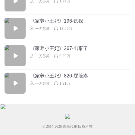
一刀苏苏
1.74万
三好m
为苏苏女神而来收听家养小王妃 玉绝尘和白洛的故事 支持十
《家养小王妃》196-试探
七和十一❤
一刀苏苏
13.56万
回复
2021-09-18
9
《家养小王妃》267-出事了
一刀苏苏
9.29万
《家养小王妃》820-屁股疼
一刀苏苏
1.91万
© 2014-
2026
喜马拉雅 版权所有