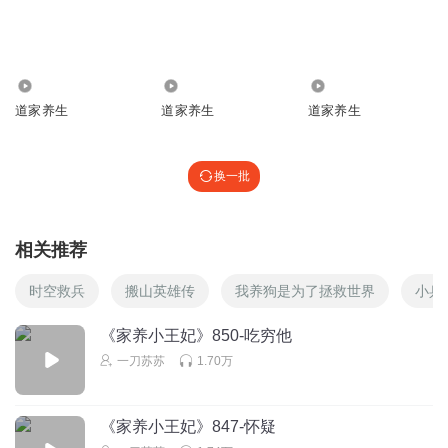
来听十七用心演绎白洛的故事
回复
2021-09-18
10
11.44万
1583
1908
陌上花颜
道家养生
道家养生
道家养生
收听多人小说剧家养小王妃白洛与玉绝尘的故事，支持十七
十一精彩演播，支持叁拾刻度团队
换一批
回复
2021-09-18
9
三好m
相关推荐
支持苏苏每一天
回复
2021-09-18
10
时空救兵
搬山英雄传
我养狗是为了拯救世界
小兵
了知无我知了
回复 @
三好m
:
《家养小王妃》850-吃穷他
一刀苏苏
1.70万
紫谦c
感谢十七的精彩演播
～
《家养小王妃》847-怀疑
回复
2021-09-18
9