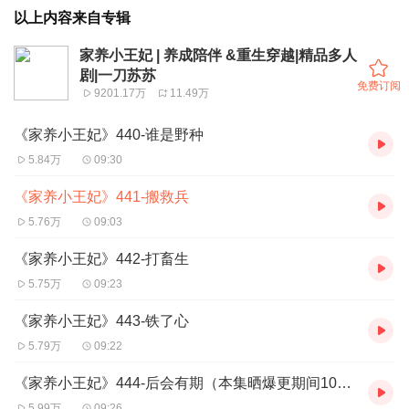
以上内容来自专辑
家养小王妃 | 养成陪伴 &重生穿越|精品多人
剧|一刀苏苏
免费订阅
9201.17万
11.49万
《家养小王妃》440-谁是野种
5.84万
09:30
《家养小王妃》441-搬救兵
5.76万
09:03
《家养小王妃》442-打畜生
5.75万
09:23
《家养小王妃》443-铁了心
5.79万
09:22
《家养小王妃》444-后会有期（本集晒爆更期间10集“已听完”截图，抽送VIP月卡）
5.99万
09:26