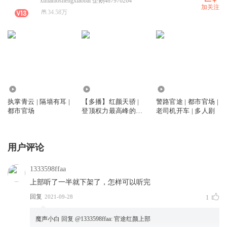
ximamoshengxiaobai 企鹅487970264
加关注
34.58万
1588.25万
331.30万
27.92万
执掌青云 | 隔墙有耳 |
【多播】红颜天骄 |
警路官途 | 都市官场 |
都市官场
登顶权力最高峰的官
老司机开车 | 多人剧
场小说 | 魔声小白
用户评论
1333598ffaa
上部听了一半就下架了，怎样可以听完
回复
2021-09-28
1
魔声小白
回复 @
1333598ffaa
:
官途红颜上部