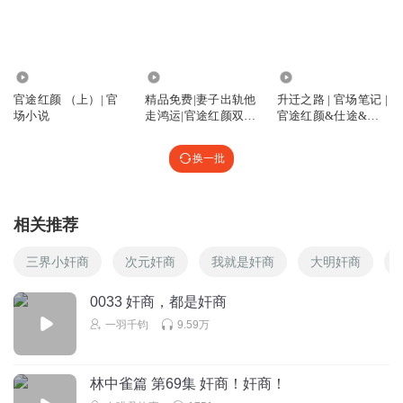
回复
2021-09-22
2
魔声小白
回复 @
大朔风
:
小主，您了解一下，会员并不能多听，而
是以后的付费声音都能免费听
1.55亿
13.90万
456.54万
官途红颜 （上）| 官
精品免费|妻子出轨他
升迁之路 | 官场笔记 |
场小说
走鸿运|官途红颜双赢
官途红颜&仕途&权
重归森林仕贵
高能仕途
力
平台也是奸商。还有奸商中的奸商。
换一批
回复
2023-02-22
1
幸福启程1
相关推荐
罗书记的儿子也是找死的节奏
三界小奸商
次元奸商
我就是奸商
大明奸商
回复
2022-10-24
1
0033 奸商，都是奸商
听友212676915
一羽千钧
9.59万
作者又不识数了。
回复
2022-08-05
1
林中雀篇 第69集 奸商！奸商！