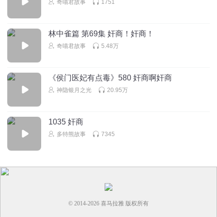
奇喵君故事
1751
听友400663991
主播：我己付款一年，官途听完上部，现在听下部就不给听
了，说又要交费？？？
林中雀篇 第69集 奸商！奸商！
回复
2022-06-14
1
奇喵君故事
5.48万
qzuser_xccp
播者也是奸商中的奸商的奸商
《侯门医妃有点毒》580 奸商啊奸商
回复
神隐银月之光
20.95万
2022-04-13
1
1035 奸商
多特熊故事
7345
© 2014-
2026
喜马拉雅 版权所有