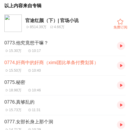
以上内容来自专辑
官途红颜（下）| 官场小说
8514.39万
4.66万
免费订阅
0773.他究竟想干嘛？
15.30万
10:17
0774.奸商中的奸商（ximi团比单条付费划算）
15.50万
10:40
0775.秘密
18.98万
10:46
0776.真够乱的
15.73万
11:31
0777.女部长身上那个洞
14.71万
10:29