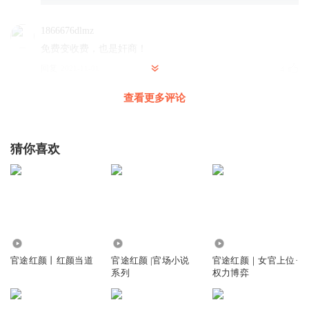
1866676dlmz
免费变收费，也是奸商！
回复
2021-11-01
4
查看更多评论
听友335805407
支付35元，每天只有两集，太黑了。简直就是上当啊。
回复
2021-09-21
4
猜你喜欢
听友256506012
要收钱也可以，名正言顺！
回复
2021-11-01
3
听友264285551
回复 @
听友256506012
:
罗书记也是个贪官
9.65万
141.44万
4.08万
官途红颜丨红颜当道
官途红颜 |官场小说
官途红颜｜女官上位·
系列
权力博弈
大朔风
会员每天能听几集？