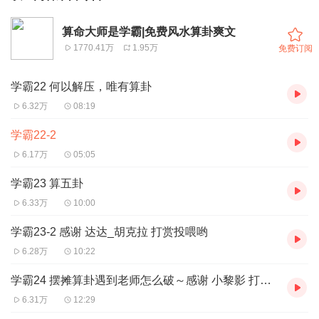
算命大师是学霸|免费风水算卦爽文
1770.41万
1.95万
免费订阅
学霸22 何以解压，唯有算卦
6.32万
08:19
学霸22-2
6.17万
05:05
学霸23 算五卦
6.33万
10:00
学霸23-2 感谢 达达_胡克拉 打赏投喂哟
6.28万
10:22
学霸24 摆摊算卦遇到老师怎么破～感谢 小黎影 打赏投喂哟
6.31万
12:29