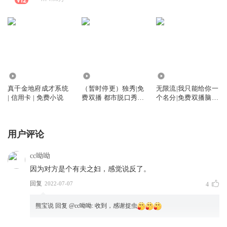
2.13万
5070
119.26万
真千金地府成才系统
（暂时停更）独秀|免
无限流|我只能给你一
| 信用卡 | 免费小说
费双播 都市脱口秀暖
个名分|免费双播脑洞
文
副本末世
用户评论
cc呦呦
因为对方是个有夫之妇，感觉说反了。
回复
2022-07-07
4
熊宝说
回复 @
cc呦呦
:
收到，感谢捉虫