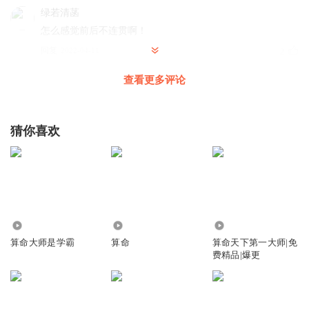
绿若清菡
怎么感觉前后不连贯啊！
回复
2022-04-11
2
查看更多评论
熊宝说
回复 @
绿若清菡
:
具体是哪一集？我核对一下文本！感谢提
示
猜你喜欢
幽木木夕
来占个停车位
回复
2022-04-09
1
熊宝说
回复 @
幽木木夕
:
🉑
541.97万
3542
463.28万
算命大师是学霸
算命
算命天下第一大师|免
费精品|爆更