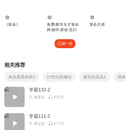
64.02万
3248
8.56万
《算命》
免费|都市天才算命
算命天师
师|都市|算命|玄幻
换一批
相关推荐
来自星星的你2
22世纪的修仙
最后的圣战2
我就是
学霸132-2
熊宝说
4.47万
学霸111-2
熊宝说
4.77万