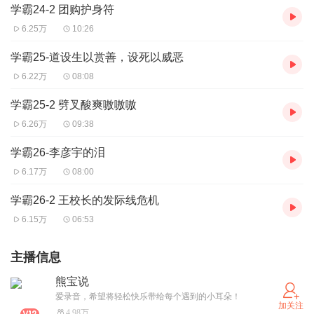
学霸24-2 团购护身符
6.25万
10:26
学霸25-道设生以赏善，设死以威恶
6.22万
08:08
学霸25-2 劈叉酸爽嗷嗷嗷
6.26万
09:38
学霸26-李彦宇的泪
6.17万
08:00
学霸26-2 王校长的发际线危机
6.15万
06:53
主播信息
熊宝说
爱录音，希望将轻松快乐带给每个遇到的小耳朵！
加关注
4.98万