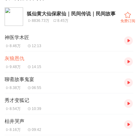
狐仙黄大仙保家仙｜民间传说｜民间故事
8836.73万
8.45万
免费订阅
神医学木匠
8.46万
12:13
灰狼恩仇
9.48万
14:15
聊斋故事鬼宴
8.38万
06:55
秀才变狐记
8.54万
10:39
枯井哭声
8.16万
09:42