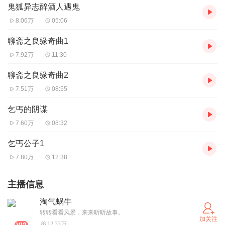
鬼狐异志醉酒人遇鬼
8.06万
05:06
聊斋之良缘奇曲1
7.92万
11:30
聊斋之良缘奇曲2
7.51万
08:55
乞丐的阴谋
7.60万
08:32
乞丐公子1
7.80万
12:38
主播信息
淘气蜗牛
转转看看风景，来来听听故事。
加关注
12.33万