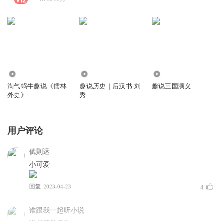
14.15万
669
4747
淘气蜗牛趣说《儒林
趣说历史｜后汉书·刘
趣说三国演义
外史》
秀
用户评论
倵則迗
小可爱
回复
2023-04-23
4
谁跟我一起听小说