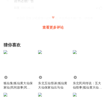
说书还做广告
回复
2022-08-22
4
倵則迗
回复 @
谁跟我一起听小说
:
不说书也不做广告，讲故事
查看更多评论
hong166
猜你喜欢
回复
2024-03-28
3
果子狸狸狸猫
今天上班了，不愉快，听🐌的故事最愉快
回复
2021-09-26
3
684.43万
54.91万
81.09万
淘气蜗牛
回复 @
果子狸狸狸猫
:
好梦
狐仙集|狐仙黄大仙保
东北五仙怪谈|狐仙黄
东北民间传说：五大
家仙|民间故事|民间
大仙保家仙出马仙
仙怪事|狐仙黄大仙保
传说
家仙
烤鸭鸭哈哈
居然没有评论