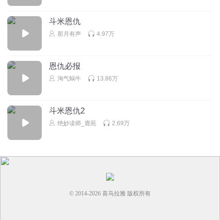
女神在等你
斗米恩仇
那月有声
4.97万
回复
2022-08-28
0
淘气蜗牛
回复 @
女神在等你
:
求关注
恩仇必报
淘气蜗牛
13.86万
听友241553878
从昨天刚听这一个就听了三遍了
斗米恩仇2
回复
2022-01-02
0
绝妙读师_鹿苑
2.69万
© 2014-
2026
喜马拉雅 版权所有