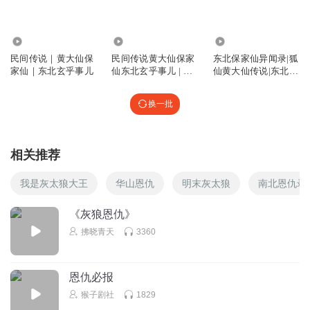
回复
2021-09-26
2
淘气蜗牛
回复 @
烤鸭鸭哈哈
:
84.87万
3129
352.59万
民间传说｜黄大仙保
民间传说黄大仙保家
东北保家仙异闻录|狐
家仙｜东北玄乎事儿
仙东北玄乎事儿 | 怪
仙黄大仙传说|东北五
眼镜遮不住眼泪
异故事 | 免费
仙|灵姐姐
一只狼就敢猎野猪啦
换一批
回复
2021-10-26
1
倵則迗
回复 @
眼镜遮不住眼泪
:
你没听明白是奶🐷吗
相关推荐
我是灰太狼大王
华山恩仇
明末灰太狼
南北恩仇录
听友241553878
怎么老是重说
《灰狼恩仇》
回复
2022-01-02
1
拂晓青天
3360
听友221769714
不懂
恩仇必报
猴子剧社
1829
回复
2023-04-16
0