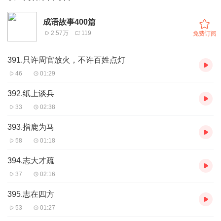
成语故事400篇
2.57万
119
免费订阅
391.只许周官放火，不许百姓点灯
46
01:29
392.纸上谈兵
33
02:38
393.指鹿为马
58
01:18
394.志大才疏
37
02:16
395.志在四方
53
01:27