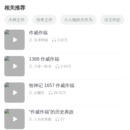
相关推荐
大神之作
传奇之作
小人物的大作为
冷王作妃
作威作福
宝泽阿城
3.02万
1368 作威作福
六零一听书
5.44万
牧神记 1657 作威作福
幻樱空
26.52万
“作威作福”的历史典故
八月的美颜
57