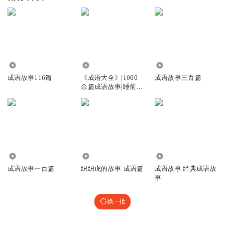
6898
40.19万
2345
成语故事116篇
《成语大全》|1000
成语故事三百篇
余篇成语故事|睡前故
事
173.52万
440
3662
成语故事一百篇
织织虎的故事-成语篇
成语故事 经典成语故
事
换一批