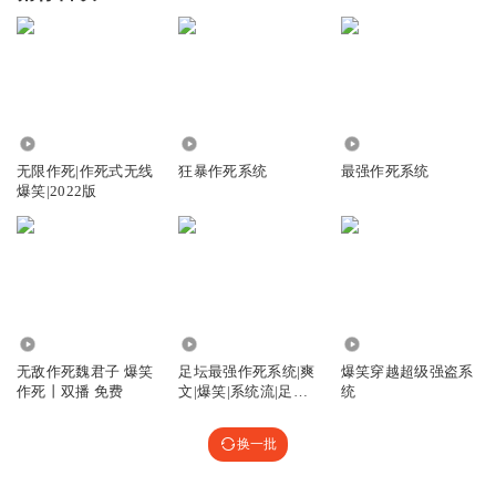
68.25万
129.64万
3.95万
无限作死|作死式无线
狂暴作死系统
最强作死系统
爆笑|2022版
336.99万
4344
490.41万
无敌作死魏君子 爆笑
足坛最强作死系统|爽
爆笑穿越超级强盗系
作死丨双播 免费
文|爆笑|系统流|足球
统
运动|竞技
换一批