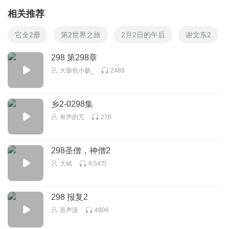
相关推荐
它全2册
第2世界之旅
2月2日的午后
谢文东2
298 第298章
大肠包小肠_
2489
乡2-0298集
有声的兀
276
298圣僧，神僧2
大斌
8.54万
298 报复2
吾声涯
4906