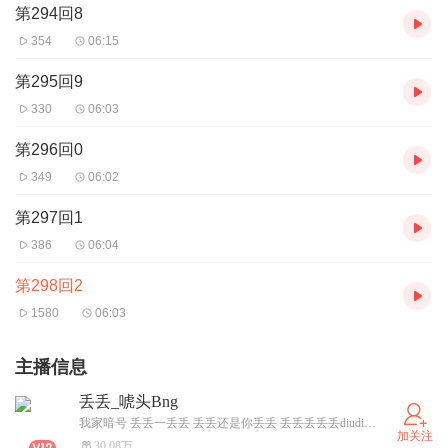
第294回8
354
06:15
第295回9
330
06:03
第296回0
349
06:02
第297回1
386
06:04
第298回2
1580
06:03
主播信息
丢丢_唬头Bng
我家暗号 丢丢一丢丢 丢丢还是你丢丢 丢丢丢丢丢diudiu~ 咱家的马甲 丢丢家宝贝_xxxx 粉丝团八级 十五级可以开启福利 每晚开播时间8点到11点半
加关注
30.08万