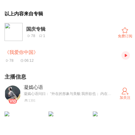
以上内容来自专辑
国庆专辑
78
1
免费订阅
《我爱你中国》
78
06:12
主播信息
凝嫣心语
凝嫣心语问曰： “外在的形象与美貌 我所欲也； 内在的能力与美好亦我所欲也； 二者可否兼得？” 答曰：“可以”。
加关注
1391