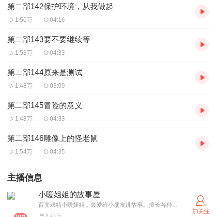
第二部142保护环境，从我做起
1.50万
04:16
第二部143要不要继续等
1.53万
04:33
第二部144原来是测试
1.48万
03:09
第二部145冒险的意义
1.48万
04:33
第二部146雕像上的怪老鼠
1.54万
04:35
主播信息
小暖姐姐的故事屋
百变戏精小暖姐姐，最爱给小朋友讲故事。擅长各种原创改编，单人多人都精彩。欢迎原创作者合作。
加关注
8.43万