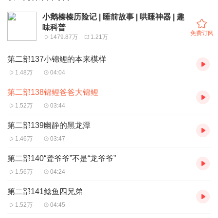
小鹅榛榛历险记 | 睡前故事 | 哄睡神器 | 趣
味科普
免费订阅
1479.87万
1.21万
第二部137小锦鲤的本来模样
1.48万
04:04
第二部138锦鲤爸爸大锦鲤
1.52万
03:44
第二部139幽静的黑龙潭
1.46万
03:47
第二部140“聋爷爷”不是“龙爷爷”
1.56万
04:24
第二部141鲶鱼四兄弟
1.52万
04:45