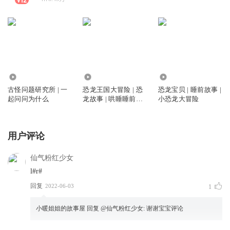
1152.67万
2077.71万
20.20万
古怪问题研究所 | 一
恐龙王国大冒险 | 恐
恐龙宝贝 | 睡前故事 |
起问问为什么
龙故事 | 哄睡睡前故
小恐龙大冒险
事
用户评论
仙气粉红少女
l#r#
回复
2022-06-03
1
小暖姐姐的故事屋
回复 @
仙气粉红少女
:
谢谢宝宝评论