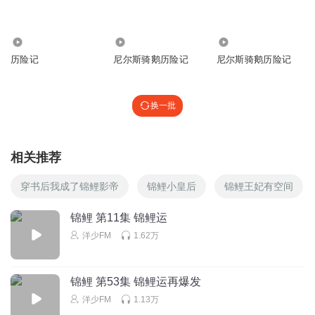
听友217195029
💰
637
5254
2.32万
历险记
尼尔斯骑鹅历险记
尼尔斯骑鹅历险记
回复
2021-10-06
3
桃橙橙橙
换一批
小暖姐姐，锦鲤是什么鱼呀？
回复
2021-10-06
3
相关推荐
于时光
你能不能多路几级。
穿书后我成了锦鲤影帝
锦鲤小皇后
锦鲤王妃有空间
回复
2021-10-05
3
锦鲤 第11集 锦鲤运
洋少FM
1.62万
小小ovoll琉璃
小暖姐姐，能不能继续写小鹅榛榛呀？我还想听
回复
2025-08-02
2
锦鲤 第53集 锦鲤运再爆发
洋少FM
1.13万
杨只干鹿