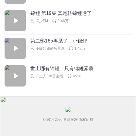
《笨特特》
锦鲤 第19集 真是转锦鲤运了
回复
2022-03-30
2
洋少FM
1.46万
米小圈的粉丝558号
回复 @
杨只干鹿
:
你这个人怎么能这样
呢？？？？？？！？！？！？！？！？！？！？！？！？！？！！
第二部165再见了，小锦鲤
😡
小暖姐姐的故事屋
1.42万
15132606pfh
世上哪有锦鲤，只有锦鲤素质
Mys Pf h The n
广土人_粤语主播
4528
回复
2021-11-21
2
小暖姐姐的故事屋
回复 @
15132606pfh
:
© 2014-
2026
喜马拉雅 版权所有