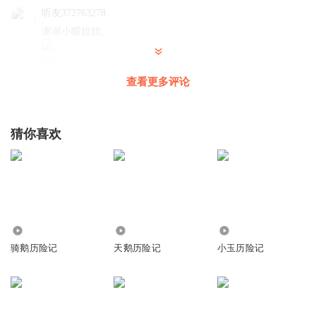
听友372763278
谢谢小暧姐姐。
回复
2021-11-05
4
查看更多评论
小暖姐姐的故事屋
回复 @
听友372763278
:
谢谢亲爱的小宝贝呀，
漂亮的小宝贝呀，真好呀
猜你喜欢
最好喝的可口可乐
🇻🇪🇻🇪⚪⚪⚫⚫
回复
2022-02-10
2
田宝宝涵
回复 @
最好喝的可口可乐
:
🐍
🦂
🕷
3377
8.32万
386
骑鹅历险记
天鹅历险记
小玉历险记
猫武_玉落云_已释怀
小暖姐姐万岁万岁，万万岁！
回复
2024-12-12
3