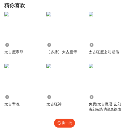
猜你喜欢
624
150.90万
6.08万
太古魔帝尊
【多播】太古魔帝
太古狂魔玄幻超能
71.51万
6.12万
3.15万
太古帝魂
太古狂神
免费|太古魔君|玄幻
奇幻&练功流&铁血
换一批