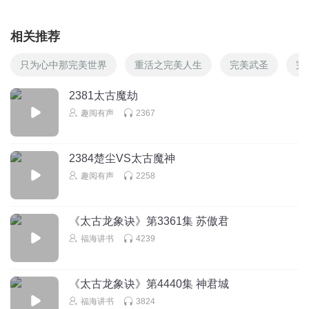
相关推荐
只为心中那完美世界
重活之完美人生
完美武圣
完
2381太古魔劫
趣阅有声
2367
2384楚尘VS太古魔神
趣阅有声
2258
《太古龙象诀》第3361集 苏傲君
福海讲书
4239
《太古龙象诀》第4440集 神君城
福海讲书
3824