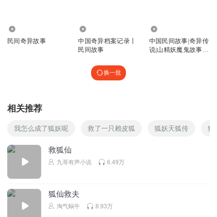
回复
2021-11-26
2
疏楼龙宿_iy
649.38万
131.05万
5.44万
可算熬过这两集了…单刀直入…大刀阔斧的开讲…才是王
民间奇异故事
中国奇异档案记录丨
中国民间故事|奇异传
道
民间故事
说|山精妖魔鬼故事|
女侠讲故事
回复
2021-10-13
1
换一批
Han某某人
耳朵被强奸好几集，没有背景音，耳朵舒服好多！
相关推荐
回复
2021-10-07
1
我怎么成了狐妖呢
救了一只赖皮狐
狐妖天狐传
狐
山谷谪仙
前面那几集简直没法听，都是直接跳过，噪音太强听着烦
救狐仙
躁，真的没必要配哪些一惊一乍的音效。其实听众就是想下
九哥有声小说
6.49万
班后回家听点新鲜事，给自己放松放松。
回复
2025-11-03
0
狐仙救夫
淘气蜗牛
8.93万
逍啊遥啊