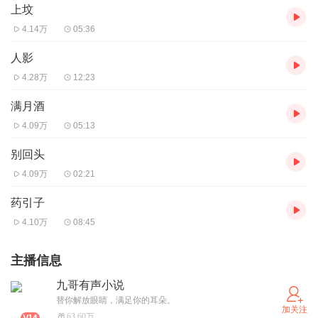
上坟
4.14万
05:36
人影
4.28万
12:23
满月酒
4.09万
05:13
别回头
4.09万
02:21
药引子
4.10万
08:45
主播信息
九哥有声小说
替你解放眼睛，满足你的耳朵。
加关注
63.60万