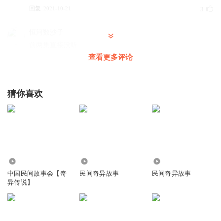
回复
2021-10-21
3
恒河数沙子
前两集直接没听
查看更多评论
回复
2021-10-07
3
过眼云烟198828
猜你喜欢
好
回复
2021-10-02
2
寻魂人
😄
回复
1.07万
15.83万
1.01万
2021-10-02
2
中国民间故事会【奇
民间奇异故事
民间奇异故事
异传说】
幻影6388
因为粉丝太多，那些配音的好几集是作者要赶走一些粉丝，
因为那些背景音乐听到好烦好烦，烦到想刷手机了