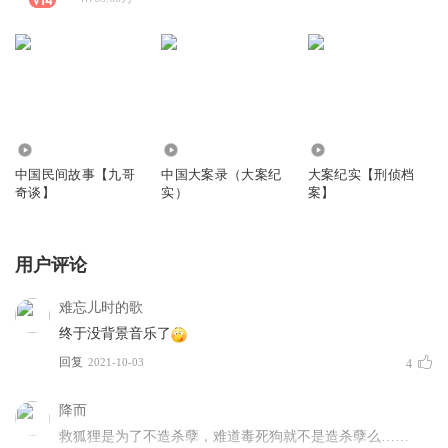
666.13万
8845.55万
1785.16万
中国民间故事【九哥
中国大案录（大案纪
大案纪实【刑侦档
奇谈】
实）
案】
用户评论
难忘儿时的歌
终于没背景音乐了
回复
2021-10-03
4
降而
救狐狸是为了不造杀孽，难道毒死狗就不是造杀孽么……