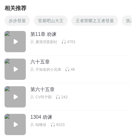
相关推荐
步步登基
登基吧山大王
王者荣耀之王者登基
筑基
第11章 劝谏
麦浪滔音剧社
4701
六十五章
不知名的小兄弟
46
第六十五章
CV司宁阳
242
1304 劝谏
咕噜谷
9223