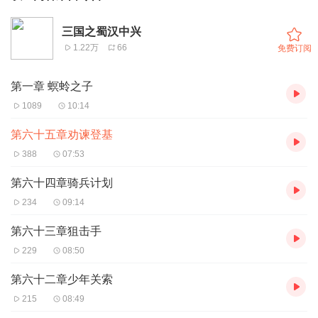
三国之蜀汉中兴
1.22万
66
免费订阅
第一章 螟蛉之子
1089
10:14
第六十五章劝谏登基
388
07:53
第六十四章骑兵计划
234
09:14
第六十三章狙击手
229
08:50
第六十二章少年关索
215
08:49