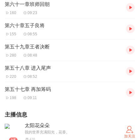
第六十一章班师回朝
160
09:23
第六十章五子良将
155
08:55
第五十九章王者决断
280
08:48
第五十八章 进入尾声
220
08:52
第五十七章 再加筹码
198
09:11
主播信息
太阳花朵朵
我的世界充满阳光，花香。
加关注
420