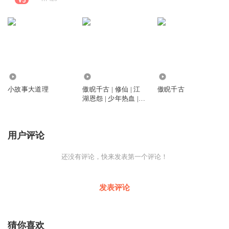
717
5392
5858
小故事大道理
傲睨千古 | 修仙 | 江
傲睨千古
湖恩怨 | 少年热血 |
青春 | 精品有声剧
用户评论
还没有评论，快来发表第一个评论！
发表评论
猜你喜欢