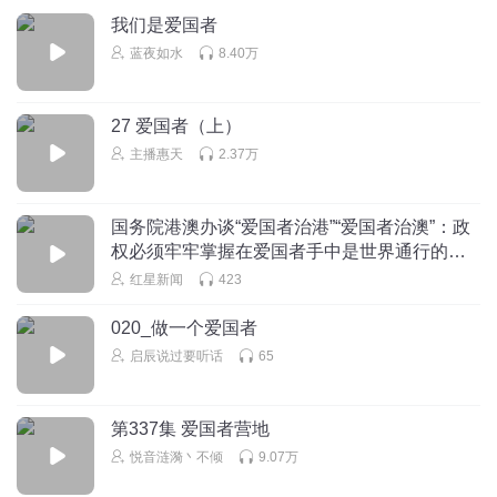
我们是爱国者
蓝夜如水
8.40万
27 爱国者（上）
主播惠天
2.37万
国务院港澳办谈“爱国者治港”“爱国者治澳”：政
权必须牢牢掌握在爱国者手中是世界通行的政
治法则
红星新闻
423
020_做一个爱国者
启辰说过要听话
65
第337集 爱国者营地
悦音涟漪丶不倾
9.07万