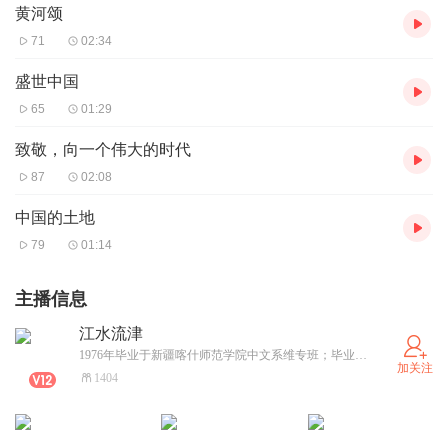
黄河颂
71
02:34
盛世中国
65
01:29
致敬，向一个伟大的时代
87
02:08
中国的土地
79
01:14
主播信息
江水流津
1976年毕业于新疆喀什师范学院中文系维专班；毕业后至1988年1月在喀什地区中级法院任维汉翻译；1988年1月至2002年8月在自治区高级法院任翻译、副译审、翻译处副处长；2002年8月至今在各高校任外聘汉语和普通话教师，普通话一级乙等。
加关注
1404