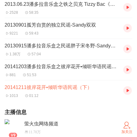
2013.06.23潘多拉音乐盒之铁之贝克 Tizzy Bac《易碎物》-Sandy双双
2528
58:35
20130901孤芳自赏的独立民谣-Sandy双双
9221
59:43
20130915潘多拉音乐盒之民谣胖子宋冬野-Sandy双双
1.38万
57:04
20141203潘多拉音乐盒之彼岸花开•倾听华语民谣（上）
881
51:53
20141211彼岸花开•倾听华语民谣（下）
1013
01:12
主播信息
萤火虫网络频道
加关注
11.70万