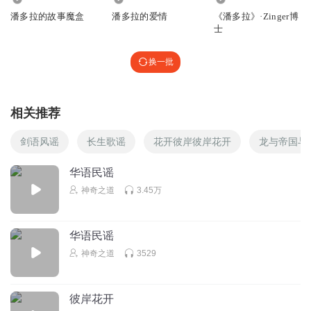
潘多拉的故事魔盒
潘多拉的爱情
《潘多拉》·Zinger博
士
换一批
相关推荐
剑语风谣
长生歌谣
花开彼岸彼岸花开
龙与帝国与
华语民谣
神奇之道
3.45万
华语民谣
神奇之道
3529
彼岸花开