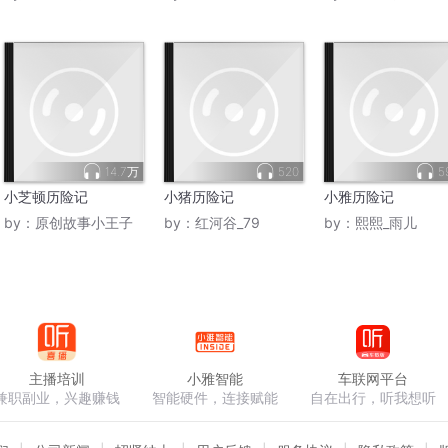
14.7万
520
5
小芝顿历险记
小猪历险记
小雅历险记
by：
原创故事小王子
by：
红河谷_79
by：
熙熙_雨儿
主播培训
小雅智能
车联网平台
兼职副业，兴趣赚钱
智能硬件，连接赋能
自在出行，听我想听