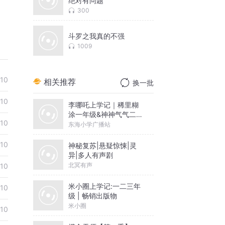
绝对有问题
300
斗罗之我真的不强
1009
-10
相关推荐
换一批
-10
李哪吒上学记｜稀里糊
涂一年级&神神气气二年
-10
级
东海小学广播站
-10
神秘复苏|悬疑惊悚|灵
异|多人有声剧
北冥有声
-10
米小圈上学记:一二三年
-10
级 | 畅销出版物
米小圈
-10