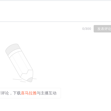
发表评
0
/
300
有评论，下载
喜马拉雅
与主播互动