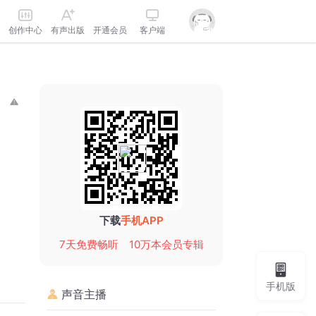
创作中心
有声出版
开通会员
客户端
下载
手机APP
7天免费畅听
10万本会员专辑
手机版
声音主播