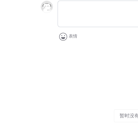
表情
暂时没