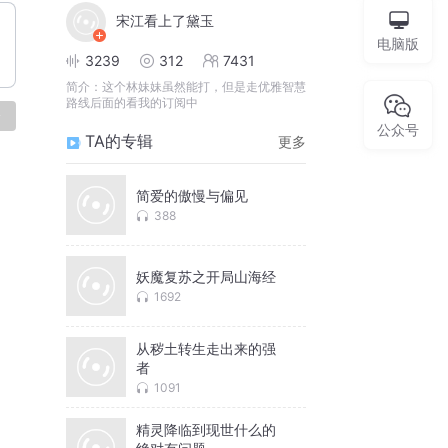
宋江看上了黛玉
电脑版
3239
312
7431
简介：
这个林妹妹虽然能打，但是走优雅智慧
路线后面的看我的订阅中
论
公众号
TA的专辑
更多
简爱的傲慢与偏见
388
妖魔复苏之开局山海经
1692
从秽土转生走出来的强
者
1091
精灵降临到现世什么的