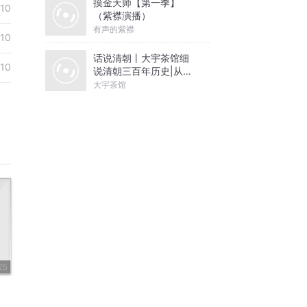
摸金天师【第一季】
-10
（紫襟演播）
有声的紫襟
-10
话说清朝丨大宇茶馆细
-10
说清朝三百年历史|从努
尔哈赤到末代皇帝溥仪|
大宇茶馆
康熙雍正乾隆
25