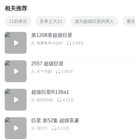
相关推荐
11归来后
异界之大11
成为超级巨星的男人
重生之
第1208章超级巨星
免费有声小说AI
2.43万
2557 超级巨星
天下书盟
1.64万
超级巨星R136a1
回到2049
4.11万
巨星 第52集 超级富豪
珥玎玎
5.11万