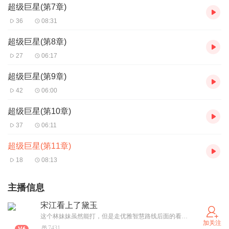
超级巨星(第7章)
36
08:31
超级巨星(第8章)
27
06:17
超级巨星(第9章)
42
06:00
超级巨星(第10章)
37
06:11
超级巨星(第11章)
18
08:13
主播信息
宋江看上了黛玉
这个林妹妹虽然能打，但是走优雅智慧路线后面的看我的订阅中
加关注
7431