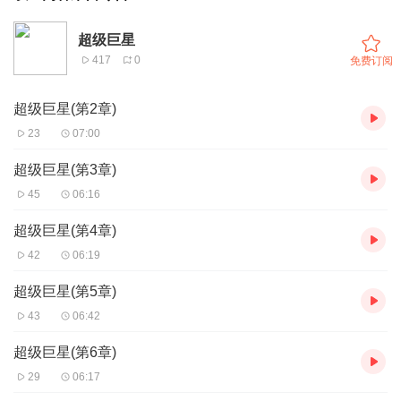
超级巨星
417
0
免费订阅
超级巨星(第2章)
23
07:00
超级巨星(第3章)
45
06:16
超级巨星(第4章)
42
06:19
超级巨星(第5章)
43
06:42
超级巨星(第6章)
29
06:17