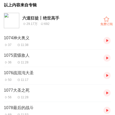
以上内容来自专辑
六道狂徒丨绝世高手
29.17万
692
免费订阅
1074神火奥义
37
11:38
1075震慑敌人
36
11:28
1076战混沌大圣
50
11:17
1077大圣之死
56
11:28
1078最后的战斗
69
11:53