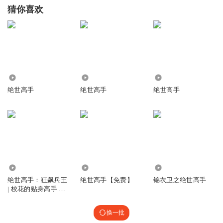
猜你喜欢
75.11万
927
2629
绝世高手
绝世高手
绝世高手
112.41万
3843
35.63万
绝世高手：狂飙兵王
绝世高手【免费】
锦衣卫之绝世高手
| 校花的贴身高手 绝
世高手
换一批