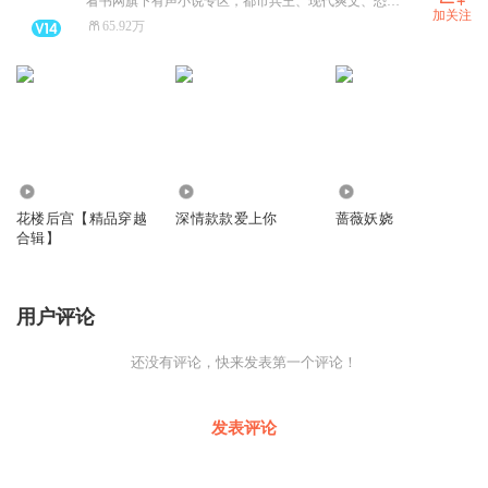
看书网旗下有声小说专区，都市兵王、现代爽文、恐怖灵异、情感言情应有尽有，关注你就等着听。喜欢主播的朋友，欢迎加入古羌有声书粉丝群941094639，我们在这里等着你哦。
加关注
65.92万
4.57万
9124
5131
花楼后宫【精品穿越
深情款款爱上你
蔷薇妖娆
合辑】
用户评论
还没有评论，快来发表第一个评论！
发表评论