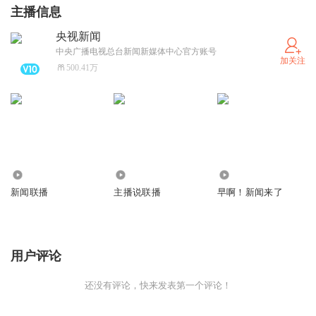
主播信息
巴士海峡进来，按照美军航母打击群的部署方式，攻击型核
央视新闻
潜艇要部署在航母打击群前300到500公里的位置，10月2
中央广播电视总台新闻新媒体中心官方账号
日，如果它是配属航母行动的话，核潜艇很显然也在我们刚
加关注
500.41万
才讲的三角区域。另外，如果参照美国在冷战时期针对苏联
的做法，将攻击型核潜艇用来蹲守对手核潜艇的港口。这样
的话，它离相关港口不会太远，所以我们可以想象它的位置
在什么地方。”
11.79亿
5.63亿
6.90亿
高强度钢板组合建造的核潜艇，为何能被撞伤？
新闻联播
主播说联播
早啊！新闻来了
作为冷战时期的产物，“海狼”级攻击核潜艇集美国海军先进
技术于一身。除了核潜艇艏艉部位相对薄弱外，壳体采用高
用户评论
强度钢板组合建造。到底是什么样的物体，能让一艘水下排
水量超过9000吨的庞然大物被撞伤呢？
还没有评论，快来发表第一个评论！