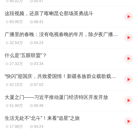
46.02万
00:47
美军核潜艇为何出现在这片海域？
这段视频，还原了喀喇昆仑那场英勇战斗
“南海战略态势感知计划”主任胡波说：“我们判断该核潜艇大
60.06万
08:41
概是10月2日下午或晚上发生的事故。根据3日的影像，倒
广播里的春晚：没有电视春晚的年月，除夕夜广播里播什么？
推10到20个小时，结合上浮时的航行速度，再往北推200海
32.54万
04:24
里左右，发生事故的位置很可能在海南岛以南、西沙群岛以
什么是“五眼联盟”？
北，即海南岛、西沙群岛和巴士海峡的三角区域中间，这也
27.32万
03:34
是美军在南海一个非常活跃的区域。”
“快闪”迎国庆，共致爱国情！新疆各族群众载歌载舞祝福祖国亚克西
胡波强调，当然水下是整个海军作战和行动中间最不可知
42.15万
07:02
的，所以确切的信息确切的消息谁都没法获知。但我们从公
大厦之门——习近平推动厦门经济特区开发开放
开的信息判断，根据美军核潜艇在南海的通常活动情况，其
51.90万
06:48
活动重点，就在这片三角区域，离我们非常近，这次事故肯
生活无处不“北斗”！来看“追星”之旅
定大概率也是在这个地方发生。”
17.98万
04:24
胡波认为：“10月4日上午，美国“卡尔文森”号航母打击群从