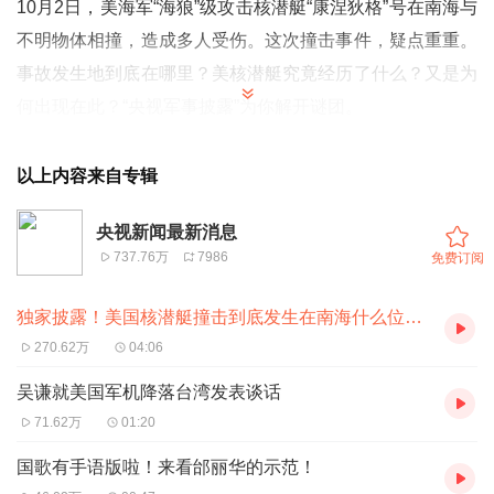
10月2日，美海军“海狼”级攻击核潜艇“康涅狄格”号在南海与
不明物体相撞，造成多人受伤。这次撞击事件，疑点重重。
事故发生地到底在哪里？美核潜艇究竟经历了什么？又是为
何出现在此？“央视军事披露”为你解开谜团。
据美国海军学会网站报道，“康涅狄格”号核潜艇在南海与不
以上内容来自专辑
明物体相撞后，已返回关岛进行评估和维修。而美军和美媒
提及此次核潜艇事故发生在印太地区国际水域或南海国际水
央视新闻最新消息
737.76万
7986
免费订阅
域，又到底指向哪里？
独家披露！美国核潜艇撞击到底发生在南海什么位置？
长期跟踪南海问题的智库“南海战略态势感知计划”，借助船
270.62万
04:06
舶自动跟踪系统、空中广播自动监视系统和遥感卫星影像等
开源数据监测到，10月3日上午10时左右，在西沙群岛东南
吴谦就美国军机降落台湾发表谈话
约48.7海里处，发现一艘疑似“海狼”级潜艇处于上浮航行状
71.62万
01:20
态。随后监测到的路线显示，这艘潜艇驶向关岛。
国歌有手语版啦！来看邰丽华的示范！