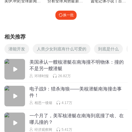
美伊冲突|全球新闻|
分析全球局势最新消
篇笔记体小说丨百草
国际局势
息|听风的蚕
奋兴 群生消息
“核潜艇反应堆使用高浓缩铀，和核电站使用的工业级浓缩
换一批
铀不一样。9000多吨排水量的核潜艇一旦在水下发生核泄
漏，后果会非常严重。
相关推荐
核潜艇在水下如果出现艇壳破裂，或是反应堆泄漏，危害的
潜能开发
人类少女到底有什么可爱的
到底是什么
不光是某一海域。核燃料半衰期很长，一旦污染海水、水生
植物、海洋动物等，污染将会由点向面进行扩展，并随着洋
美国承认一艘核潜艇在南海撞不明物体：撞的
不是另一艘潜艇
流在全球范围内构成重大影响。”
环球时报
26.82万
电子战9：猎杀海狼——美核潜艇南海撞击事
件！
相思一缕烟
4.17万
一个月了，美军核潜艇在南海到底撞了啥、在
哪儿撞的？
经济观察网
5.41万