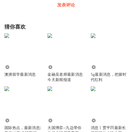
潜艇技术专家分析，“康涅狄格”号撞上的是一个具有一定质
发表评论
量，并且比较坚固的物体。
针对此次潜艇事故，美媒采访了一位曾在美军潜艇部队服役
猜你喜欢
的声呐兵，他认为，与世界其他地区相比，在南海发生潜艇
碰撞的风险更高，因为这里是各类船只通行的繁忙地区，而
频繁的活动使得潜艇被动声呐效果减弱。另外，大型潜艇在
南海航行非常具有挑战性，由于南海海域底部处于不断变化
3.19万
1043
8.05万
的状态，某些区域深度变化突然。
澳洲留学最新消息
金融吴老师最新消息
5g最新消息，把握时
今天新闻报道
代红利
作为一艘攻击型核潜艇，碰撞事故还引发外界特殊忧
虑。“海狼”级核潜艇安装有一台S6W反应堆系统，使用武器
级高浓缩铀作为燃料，动力系统轴功率高达52000马力。一
旦发生水下碰撞导致核泄漏，将会对海洋产生怎样的后果？
21.94万
837.92万
16.53万
对此，军事专家杜文龙认为：
国际热点，最新消息|
大国博弈--九边带你
消息丨贾平凹最新长