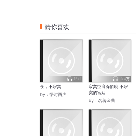
猜你喜欢
1541
10.4万
夜，不寂寞
寂寞空庭春欲晚 不寂
寞的宫廷
by：
悟时酉声
by：
名著金曲