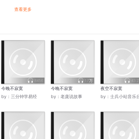
查看更多
8456
1.7万
43.
今晚不寂寞
今晚不寂寞
夜空不寂寞
by：
三分钟学易经
by：
老庞说故事
by：
士兵小站音乐