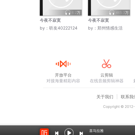
6.2万
465.3万
今夜不寂寞
今夜不寂寞
by：
听友40222124
by：
郑州情感生活
开放平台
云剪辑
对接海量精彩内容
在线音频剪辑神器
关于我们
联系我
Copyright © 2012-
喜马拉雅