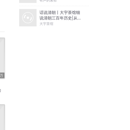
有声的紫襟
话说清朝丨大宇茶馆细
说清朝三百年历史|从努
尔哈赤到末代皇帝溥仪|
大宇茶馆
康熙雍正乾隆
2万
台