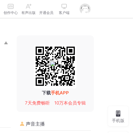
创作中心
有声出版
开通会员
客户端
下载
手机APP
7天免费畅听
10万本会员专辑
手机版
声音主播