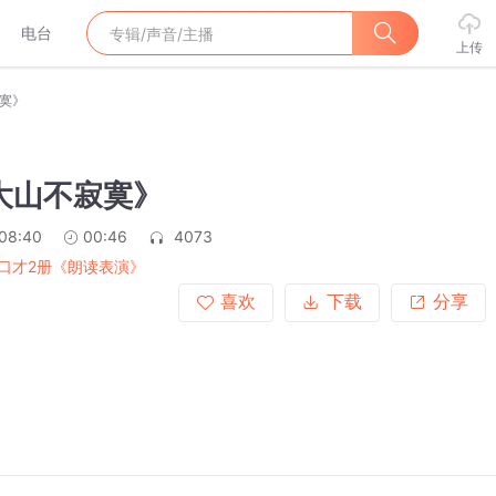
电台
上传
寂寞》
《大山不寂寞》
:08:40
00:46
4073
口才2册《朗读表演》
喜欢
下载
分享