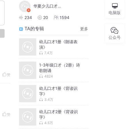
华夏少儿口才文学馆
电脑版
234
20
1594
TA的专辑
更多
论
公众号
幼儿口才1册《朗读表
演》
7.4万
1-3年级口才（2册）诗
歌朗诵
赞
4824
幼儿口才1册《背读识
字》
3.4万
幼儿口才2册《背读识
赞
字》
4.5万