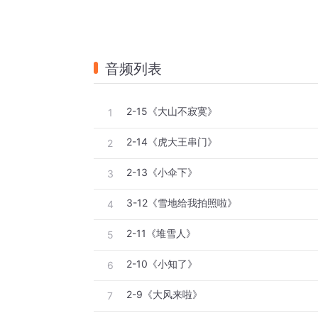
音频列表
2-15《大山不寂寞》
1
2-14《虎大王串门》
2
2-13《小伞下》
3
3-12《雪地给我拍照啦》
4
2-11《堆雪人》
5
2-10《小知了》
6
2-9《大风来啦》
7