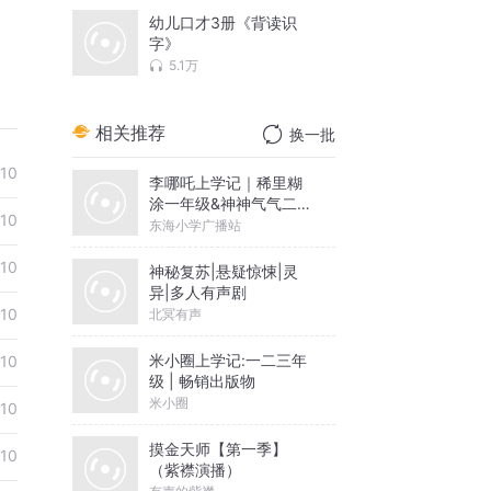
幼儿口才3册《背读识
字》
5.1万
相关推荐
换一批
-10
李哪吒上学记｜稀里糊
涂一年级&神神气气二年
-10
级
东海小学广播站
-10
神秘复苏|悬疑惊悚|灵
异|多人有声剧
-10
北冥有声
米小圈上学记:一二三年
-10
级 | 畅销出版物
米小圈
-10
摸金天师【第一季】
-10
（紫襟演播）