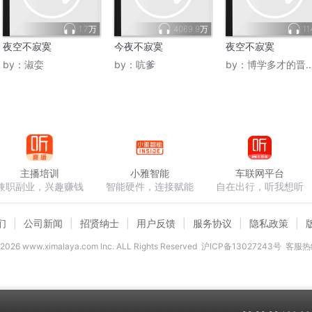
1.7万
4069.9万
11
夜空不寂寞
今夜不寂寞
夜空不寂寞
by：
淑娈
by：
吭爹
by：
博学多才的晋南王哥
主播培训
小雅智能
车联网平台
兼职副业，兴趣赚钱
智能硬件，连接赋能
自在出行，听我想听
们
公司新闻
招贤纳士
用户反馈
服务协议
隐私政策
2026
www.ximalaya.com lnc. ALL Rights Reserved
沪ICP备13027243号
客服热线