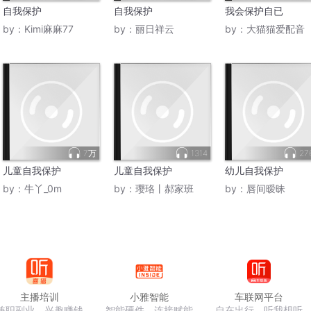
自我保护
自我保护
我会保护自已
by：
Kimi麻麻77
by：
丽日祥云
by：
大猫猫爱配音
7万
1314
27
儿童自我保护
儿童自我保护
幼儿自我保护
by：
牛丫_0m
by：
璎珞丨郝家班
by：
唇间暧昧
主播培训
小雅智能
车联网平台
兼职副业，兴趣赚钱
智能硬件，连接赋能
自在出行，听我想听