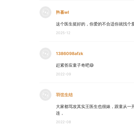
矜暮wl
这个医生挺好的，你爱的不合适你就找个
2025-12
1386098afzk
赶紧答应童子奇吧😄
2022-09
羽弦生结
大家都骂攻其实王医生也很婊，跟童从一
连，
2022-08