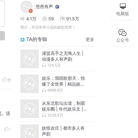
悠然有声
电脑版
4.1万
59
91.5万
简介：
开启有声小说的精彩世界！
论
TA的专辑
更多
公众号
灌篮高手之无悔人生 |
动漫多人有声剧
124.5万
娱乐：我唱歌那天，惊
赞
爆了全世界 | 精品娱乐
多播
6996.9万
从东北歌坛出道，制霸
娱乐圈 | 年代娱乐文 |
起。活
无系统 | 歌曲超多
2326.5万
妖怪农庄 | 都市多人有
1
声剧