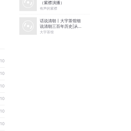
（紫襟演播）
有声的紫襟
话说清朝丨大宇茶馆细
说清朝三百年历史|从努
尔哈赤到末代皇帝溥仪|
大宇茶馆
康熙雍正乾隆
-10
-10
-10
-10
-10
-10