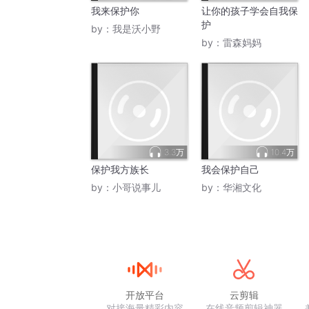
我来保护你
让你的孩子学会自我保
护
by：
我是沃小野
by：
雷森妈妈
3.3万
10.4万
保护我方族长
我会保护自己
by：
小哥说事儿
by：
华湘文化
开放平台
云剪辑
对接海量精彩内容
在线音频剪辑神器