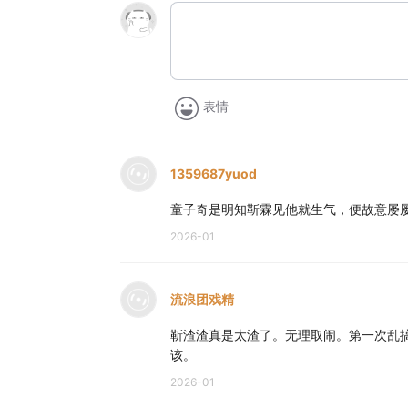
表情
1359687yuod
童子奇是明知靳霖见他就生气，便故意屡
2026-01
流浪团戏精
靳渣渣真是太渣了。无理取闹。第一次乱
该。
2026-01