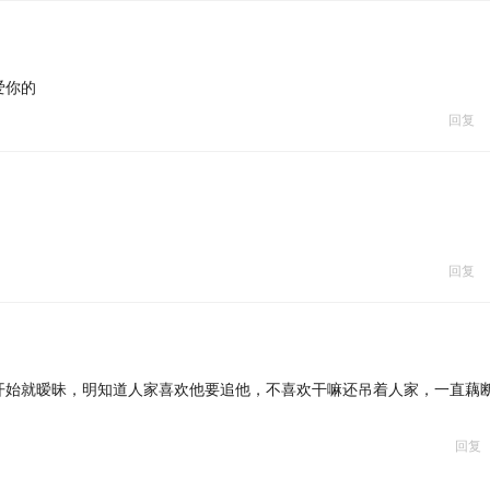
爱你的
回复
回复
开始就暧昧，明知道人家喜欢他要追他，不喜欢干嘛还吊着人家，一直藕
回复