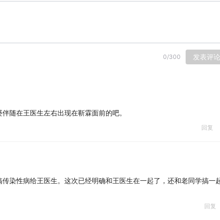
发表评
0
/
300
屡伴随在王医生左右出现在靳霖面前的吧。
回复
搞传染性病给王医生。这次已经明确和王医生在一起了，还和老同学搞一
回复