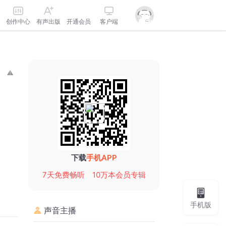
创作中心
有声出版
开通会员
客户端
下载
手机APP
7天免费畅听
10万本会员专辑
手机版
声音主播