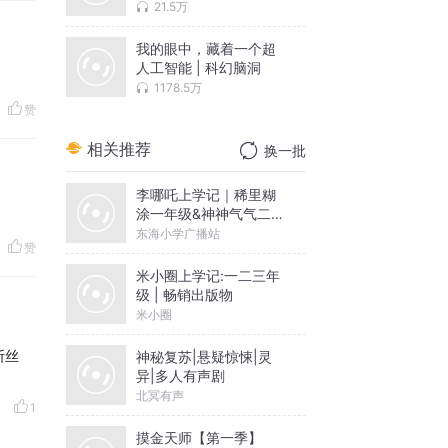
21.5万
我的眼中，藏着一个超
人工智能 | 科幻脑洞
1178.5万
赞
相关推荐
换一批
李哪吒上学记｜稀里糊
涂一年级&神神气气二年
级
东海小学广播站
赞
米小圈上学记:一二三年
级 | 畅销出版物
米小圈
断丝
神秘复苏|悬疑惊悚|灵
异|多人有声剧
北冥有声
1
摸金天师【第一季】