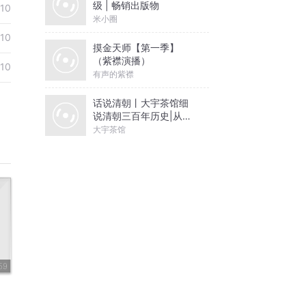
级 | 畅销出版物
-10
米小圈
-10
摸金天师【第一季】
（紫襟演播）
-10
有声的紫襟
话说清朝丨大宇茶馆细
说清朝三百年历史|从努
尔哈赤到末代皇帝溥仪|
大宇茶馆
康熙雍正乾隆
59