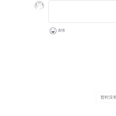
表情
暂时没