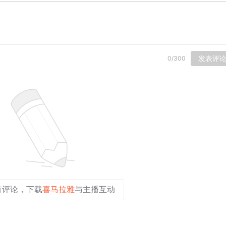
发表评
0
/
300
有评论，下载
喜马拉雅
与主播互动