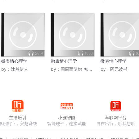
2614
1038
9
微表情心理学
微表情心理学
微表情心理学
by：
沐然伊人
by：
周周而复始_知音阁
by：
阿元读书
主播培训
小雅智能
车联网平台
兼职副业，兴趣赚钱
智能硬件，连接赋能
自在出行，听我想听