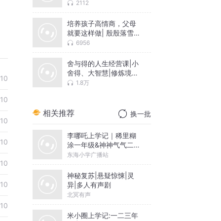
集
2112
培养孩子高情商，父母
就要这样做| 殷殷落雪
演播
6956
舍与得的人生经营课|小
舍得、大智慧|修炼境界
-10
的取予智慧
1.8万
-10
相关推荐
换一批
-10
李哪吒上学记｜稀里糊
-10
涂一年级&神神气气二年
级
东海小学广播站
-10
神秘复苏|悬疑惊悚|灵
-10
异|多人有声剧
北冥有声
-10
米小圈上学记:一二三年