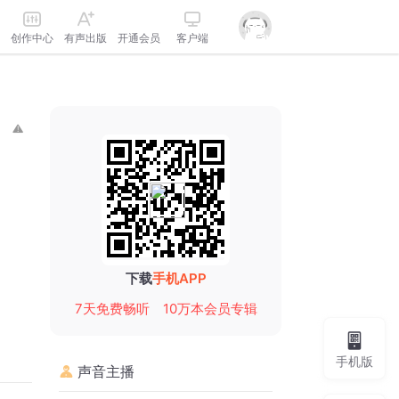
创作中心
有声出版
开通会员
客户端
下载
手机APP
7天免费畅听
10万本会员专辑
手机版
声音主播