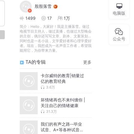
殷殷落雪
电脑版
1499
17
1万
简介：
Hello，大家好！我是主播落雪。做过
电视节目主持人，做过直播，也做过大型晚会
论
的主创，偶尔还写写文章、剧本、文案策划…
公众号
同时也是一名小说，文学爱好者和心理学爱好
者。现在，我想成为一名声音工作者，希望我
能用它，为你带来力量。
TA的专辑
更多
卡尔威特的教育|销量过
亿的教育经典
3.6万
坏情绪再也不来纠缠你 |
关注自己的情绪健康
31.3万
我们的有声之路--毕业
试音、A+等各种试音合