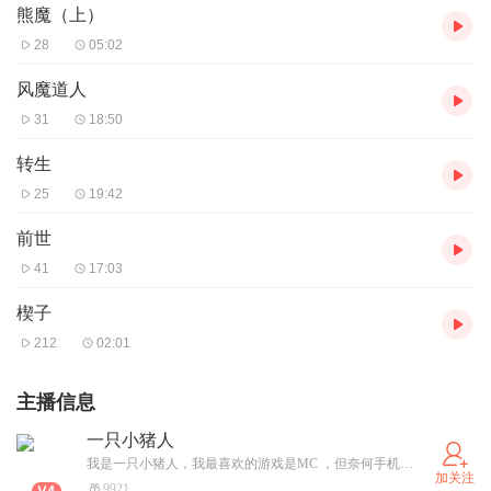
熊魔（上）
28
05:02
风魔道人
31
18:50
转生
25
19:42
前世
41
17:03
楔子
212
02:01
主播信息
一只小猪人
我是一只小猪人，我最喜欢的游戏是MC ，但奈何手机配置太辣鸡，带不动啊 ，我喜欢特摄，动漫如假面骑士，奥特曼，斗罗等，我是一名小学生，呵，大家应该都听的出来，每天面对如山的作业，录几章书也算是一种解压方式吧，不经常更新，录的书音质也不好，我只能说想听就听吧！我也不奢求能火或赚取一些马内，不过我也是希望有人能点个关注，订阅，评价一下我的专辑，好了，嗑就唠到这里了，最后，欢迎您收听我的作品！
加关注
9921