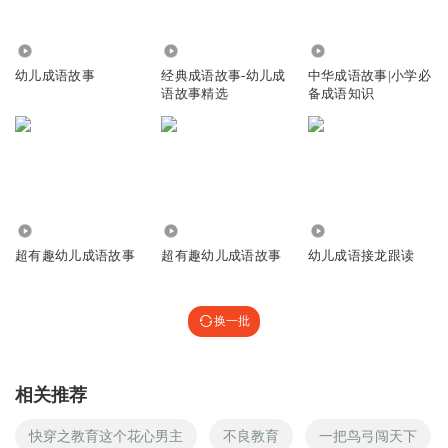
37.40万
6.66万
12.06万
幼儿成语故事
经典成语故事-幼儿成
中华成语故事|小学必
语故事精选
备成语知识
5251
406
32.55万
超有趣幼儿成语故事
超有趣幼儿成语故事
幼儿成语接龙跟读
换一批
相关推荐
快穿之教育这个花心男主
不良教育
一把鸟弓闯天下