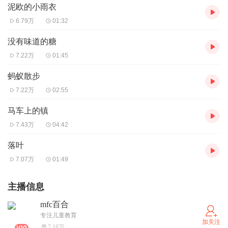
泥欧的小雨衣
6.79万
01:32
没有味道的糖
7.22万
01:45
蚂蚁散步
7.22万
02:55
马车上的镇
7.43万
04:42
落叶
7.07万
01:49
主播信息
mfc百合
专注儿童教育
加关注
7.18万