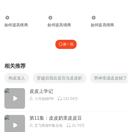
回复
2023-08-19
0
8.27万
42.23万
1.55万
1507857bayi
如何提高情商
如何提高情商
如何提高情商
好听好听好听好听好听好听好听好听好听好听好听好听好听
好听好听好听好听好听好听好听好听好听好听，好听，好听
好听好听好听，
换一批
回复
2022-10-29
0
相关推荐
狗皮道人
穿越后我在皇宫当皮皮虾
男神变成皮皮鳝了
皮皮上学记
小月姐姐FM
131.54万
第11集：皮皮奶里皮皮豆
艾飞萌宠IP集合地
21.74万