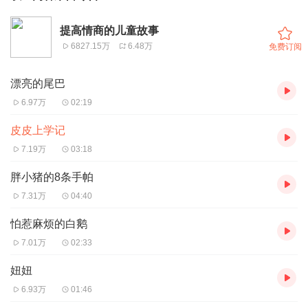
提高情商的儿童故事
6827.15万
6.48万
免费订阅
漂亮的尾巴
6.97万
02:19
皮皮上学记
7.19万
03:18
胖小猪的8条手帕
7.31万
04:40
怕惹麻烦的白鹅
7.01万
02:33
妞妞
6.93万
01:46