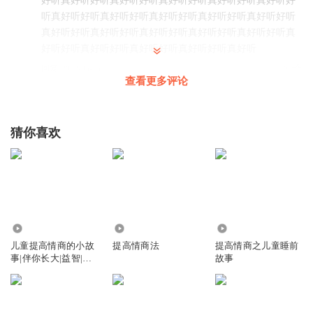
好听真好听好听真好听好听真好听好听真好听好听真好听好
听真好听好听真好听好听真好听好听真好听好听真好听好听
真好听好听真好听好听真好听好听真好听好听真好听好听真
好听好听真好听好听真好听好听真好听好听真好听
回复
2022-05-15
2
查看更多评论
听友245205184
rvddvabhdxdfghxscg,scgbcffssxb45272+*145755552888dfvsrg
猜你喜欢
回复
2022-05-31
0
1509086qgnb
回复 @
1509086qgnb
:
liuyvning
2252
1.15万
4.47万
皮皮睡前故事真好听
儿童提高情商的小故
提高情商法
提高情商之儿童睡前
回复
2022-05-15
1
事|伴你长大|益智|提
故事
高情商|科普
防骗宣传员
抢到了