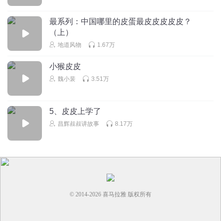
最系列：中国哪里的皮蛋最皮皮皮皮皮？
（上）
地道风物
1.67万
小猴皮皮
魏小裴
3.51万
5、皮皮上学了
昌辉叔叔讲故事
8.17万
© 2014-
2026
喜马拉雅 版权所有