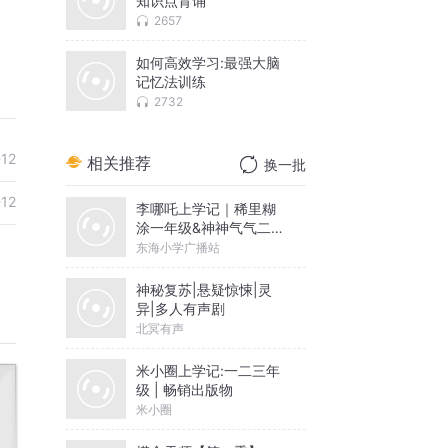
知识点背诵
2657
如何高效学习:最强大脑
记忆法训练
2732
-12
相关推荐
换一批
-12
李哪吒上学记｜稀里糊
涂一年级&神神气气二年
级
东海小学广播站
神秘复苏|悬疑惊悚|灵
异|多人有声剧
北冥有声
米小圈上学记:一二三年
级 | 畅销出版物
米小圈