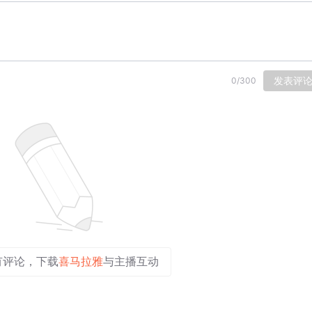
发表评
0
/
300
有评论，下载
喜马拉雅
与主播互动