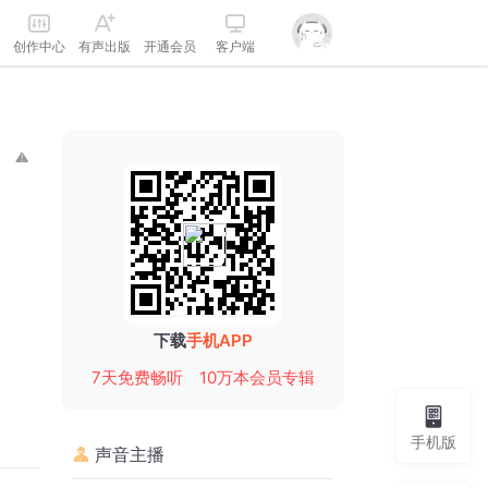
创作中心
有声出版
开通会员
客户端
下载
手机APP
7天免费畅听
10万本会员专辑
手机版
声音主播