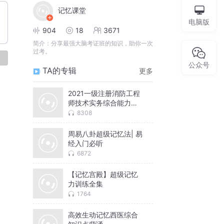
记忆课堂
电脑版
904
18
3671
简介：
分享最强大脑考证班的知识，助你一次
过考。
论
公众号
TA的专辑
更多
2021一级注册消防工程
师技术实务综合能力口
诀记忆宫殿
8308
周易八卦超级记忆法| 易
经入门必听
6872
【记忆宫殿】超级记忆
力训练全集
1764
高效生动记忆西医综合