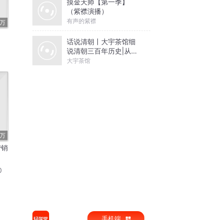
摸金天师【第一季】
（紫襟演播）
有声的紫襟
9万
话说清朝丨大宇茶馆细
说清朝三百年历史|从努
尔哈赤到末代皇帝溥仪|
大宇茶馆
康熙雍正乾隆
3万
营销
0
手机端