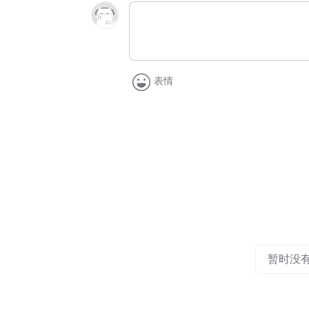
表情
暂时没