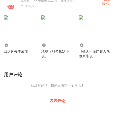
曾用名：大V不是猫 公众号：食野江湖
加关注
21.89万
2049.88万
15.89万
667.81万
回到过去变成猫
纸婴（那多悬疑小
《偷天》血红超人气
说）
修真小说
用户评论
还没有评论，快来发表第一个评论！
发表评论