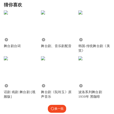
猜你喜欢
1202
786
516
舞台剧台词
舞台剧、音乐剧配音
韩国-传统舞台剧《美
笑》
11.96万
4.71万
5531
话剧·戏剧·舞台剧·[视
舞台剧《阮玲玉》原
波洛系列舞台剧
频版]
声音乐
1930年 黑咖啡
换一批