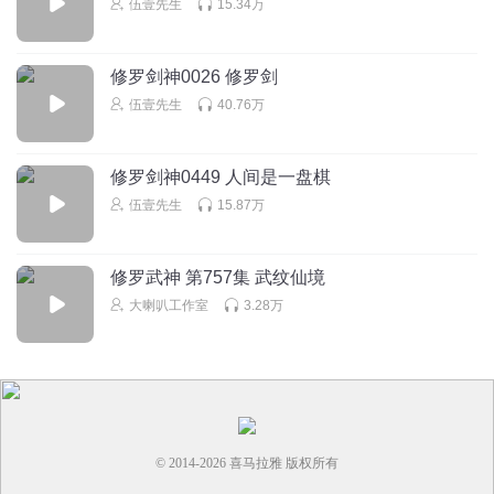
回复
2021-12-07
伍壹先生
15.34万
1
云心尧
回复 @
1831258pend
:
有魂血，不怕
修罗剑神0026 修罗剑
伍壹先生
40.76万
听友404930835
同一句话能说几遍，是不是卡壳了？
修罗剑神0449 人间是一盘棋
回复
2022-10-01
1
伍壹先生
15.87万
修罗武神 第757集 武纹仙境
大喇叭工作室
3.28万
© 2014-
2026
喜马拉雅 版权所有