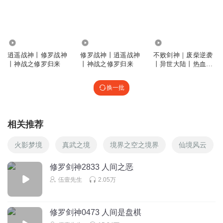
哈哈哈
秃顶鹤小心被烤了
回复
2023-03-10
2
1.15万
1.42万
2.09万
风吹屁屁凉O_o
逍遥战神丨修罗战神
修罗战神丨逍遥战神
不败剑神｜废柴逆袭
好想欠揍一顿秃顶山鸡🐔哈哈
丨神战之修罗归来
丨神战之修罗归来
丨异世大陆丨热血玄
回复
2022-11-30
2
幻戮神修罗爽文
换一批
听友247866941
这样的瞎眼道人都要收复。我都无语了。这逼书写的真可以
了。
相关推荐
回复
2022-08-01
2
火影梦境
真武之境
境界之空之境界
仙境风云
听友8565045
回复 @
听友247866941
:
猪脚自己就是魔修，你怕是看
修罗剑神2833 人间之恶
了个寂寞
伍壹先生
2.05万
1831258pend
啥人都收
修罗剑神0473 人间是盘棋