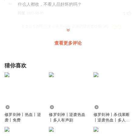
什么人都收，不看人品好坏的吗？
回复
2022-08-09
5
秦冬云多肉吧
回复 @
乐阅6790
:
新建的盟需要些看门狗，
查看更多评论
海陆丰666
我发现了唐月打架从来没有上过都不知道他在干嘛。
回复
2024-01-17
3
猜你喜欢
叁剑之下无敌
这书先成神再成仙，真是搞笑
回复
2022-04-22
1
i你深情的眼眸
回复 @
叁剑之下无敌
:
废话修仙文都是神比仙低，玄
7720
153.61万
7.82万
幻大多都是仙比神低
修罗剑神丨热血丨逆
修罗剑神丨逆袭热血
修罗剑神丨杀伐果断
袭丨免费
丨多人有声剧
丨逆袭热血丨多人有
声剧
贵族小胡