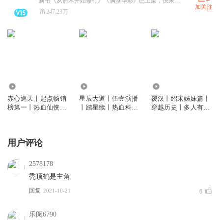
新书《从箭术开始修行》《满堂华彩》已上架，快来收听啦
加关注
247.23万
8954.07万
1831.67万
464.80万
赤心巡天丨起点畅销
星辰大道丨伍壹演播
覆汉丨绍宋姊妹篇丨
榜第一丨热血仙侠丨
丨踏星续丨热血科幻
穿越历史丨多人有声
VIP免费多人剧
丨随散飘风丨VIP免
剧
费多人有声剧
用户评论
2578178
秃顶鹤是主角
回复
2021-10-21
6
乐阅6790