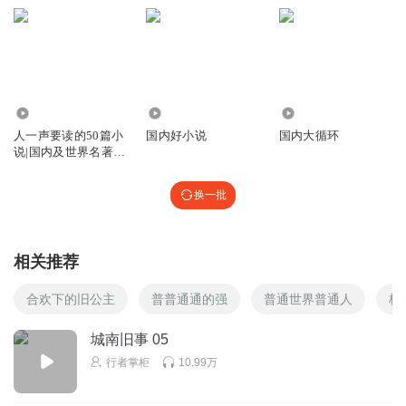
6311
3.30万
3.85万
人一声要读的50篇小
国内好小说
国内大循环
说|国内及世界名著短
片小说
换一批
相关推荐
合欢下的旧公主
普普通通的强
普通世界普通人
校
城南旧事 05
行者掌柜
10.99万