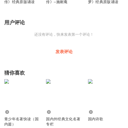
传》经典原版诵读
传》--施耐庵
梦》经典原版诵读
用户评论
还没有评论，快来发表第一个评论！
发表评论
猜你喜欢
3.11万
1.02万
6.90万
青少年名著快读（国
国内外经典文化名著
国内诗歌
内篇）
专栏