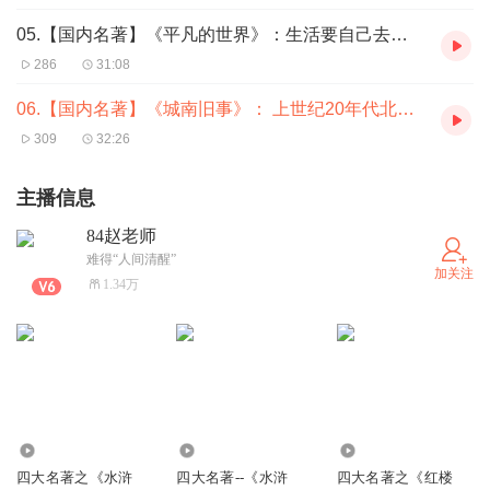
05.【国内名著】《平凡的世界》：生活要自己去争取和奋斗
286
31:08
06.【国内名著】《城南旧事》： 上世纪20年代北京普通人的悲欢离合
309
32:26
主播信息
84赵老师
难得“人间清醒”
加关注
1.34万
6487
3.31万
5437
四大名著之《水浒
四大名著--《水浒
四大名著之《红楼