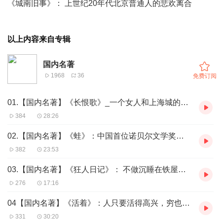
《城南旧事》： 上世纪20年代北京普通人的悲欢离合
以上内容来自专辑
国内名著
1968
36
免费订阅
01.【国内名著】《长恨歌》_一个女人和上海城的40年
384
28:26
02.【国内名著】《蛙》：中国首位诺贝尔文学奖获得者莫言代表作
382
23:53
03.【国内名著】《狂人日记》： 不做沉睡在铁屋中的人
276
17:16
04【国内名著】《活着》：人只要活得高兴，穷也不怕
331
30:20