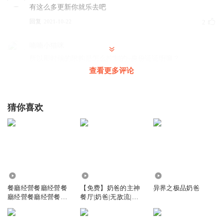
有这么多更新你就乐去吧
回复
2021-10-22
2
喃喃小猫咪
所以那时候的限购是怎么控制的~身份证证明嘛？
查看更多评论
回复
2022-12-18
0
SHAWEI753
猜你喜欢
多来几个好吃的呀
回复
2022-01-25
0
雾Ii看花
回复
2499
6242
1.68万
2021-11-03
0
餐廳经營餐廳经營餐
【免费】奶爸的主神
异界之极品奶爸
廳经營餐廳经營餐廳
餐厅|奶爸|无敌流|神
丢了嶶笑葽怎么_jj
经營餐廳经營餐
话
爆更好惊喜，主播大人棒棒哒！希望能一直保持爆更，加油