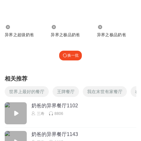
呀！加油呀！加油呀！
回复
2021-10-22
1
听书者忘悠
19.10万
6359
1532
六更？
异界之超级奶爸
异界之极品奶爸
异界之极品奶爸
回复
2021-10-22
0
换一批
相关推荐
世界上最好的餐厅
王牌餐厅
我在末世有家餐厅
在
奶爸的异界餐厅1102
三寿
8806
奶爸的异界餐厅1143