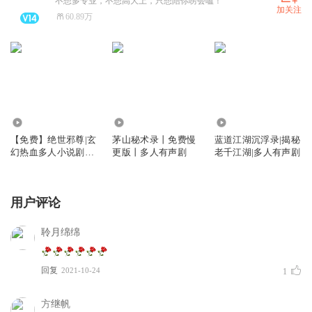
不想多专业，不想高大上，只想陪你唠会嗑！
加关注
60.89万
31.73万
2736.15万
738.52万
【免费】绝世邪尊|玄
茅山秘术录丨免费慢
蓝道江湖沉浮录|揭秘
幻热血多人小说剧
更版丨多人有声剧
老千江湖|多人有声剧
（三寿领衔）
用户评论
聆月绵绵
回复
2021-10-24
1
方继帆