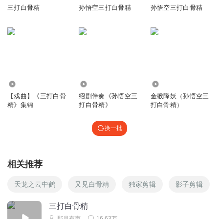
三打白骨精
孙悟空三打白骨精
孙悟空三打白骨精
9619
7.14万
1.91万
【戏曲】《三打白骨
绍剧伴奏《孙悟空三
金猴降妖（孙悟空三
精》集锦
打白骨精》
打白骨精）
换一批
相关推荐
天龙之云中鹤
又见白骨精
独家剪辑
影子剪辑
三打白骨精
那月有声
16.63万