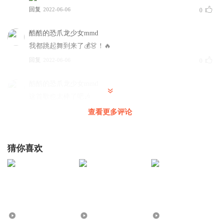
相声亦如是
回复
2022-06-06
0
从一个题目，到一梁框架
酷酷的恐爪龙少女mmd
从一个包袱，到一曲唱段
我都跳起舞到来了💰👗！🔥
三打白骨，不征不罢
回复
2022-06-06
0
酷酷的恐爪龙少女mmd
这首歌也太棒了吧🎶
回复
2022-06-06
查看更多评论
0
猜你喜欢
2.50万
12.20万
118.78万