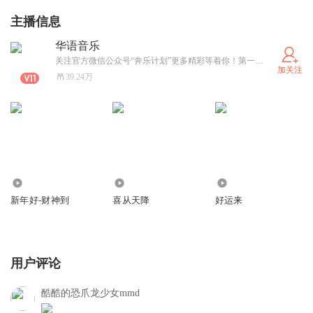
鹤堂：你还好意思笑我，自己都被赶回花果山了
主播信息
悟空：呵！这西天不去也罢！俺回俺的花果山逍遥快活！
华语音乐
鹤堂：那就被这白骨精得逞？可服气？
关注官方微信公众号“奔乐计划”更多精彩等着你！第一时间发布最新最潮的华语流行音乐，不容错过！
加关注
悟空：啊这
...
俺不服！那你被那说什么来着，说唱打败可服
39.24万
气？
鹤堂：我不服气！
悟空：那我们回去好好收拾收拾白骨精，你回去收拾说唱！
悟空把金箍棒往孟鹤堂手里一丢，化作一个麦克风
悟空：俺老孙的金箍棒能降妖除魔，定能助你消灭说唱，不
3
3
0
征不罢！
新年好-财神到
喜从天降
好运来
鹤堂：好，不征不罢！
一丈 一棒 一苦望
万物 万怒 万般渡
用户评论
取经如是
酷酷的恐爪龙少女mmd
众生如是