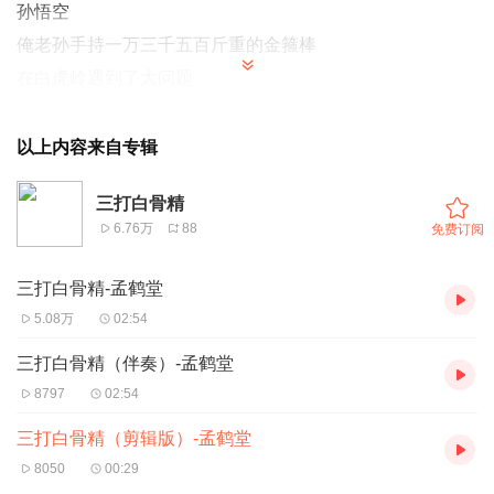
孙悟空
俺老孙手持一万三千五百斤重的金箍棒
在白虎岭遇到了大问题
俺师父竟然怀疑俺！
我
以上内容来自专辑
孟鹤堂
三打白骨精
我手持六斤八两的麦克风
6.76万
88
免费订阅
在音为乐趣的录音棚遇到了大问题
说唱也太难了吧！
三打白骨精-孟鹤堂
悟空：说唱是啥，虽然我不懂说唱，但俺有火眼金睛！他们
5.08万
02:54
都不信俺老孙！
三打白骨精（伴奏）-孟鹤堂
鹤堂：你就当是紧箍咒吧，我靠嘴巴吃饭的人，制作人一句
8797
02:54
话让我录了一个小时！还是同一句！
三打白骨精（剪辑版）-孟鹤堂
悟空：哈哈哈
~
让俺想起了猪八戒！只会喊师父被妖怪抓走
8050
00:29
啦！