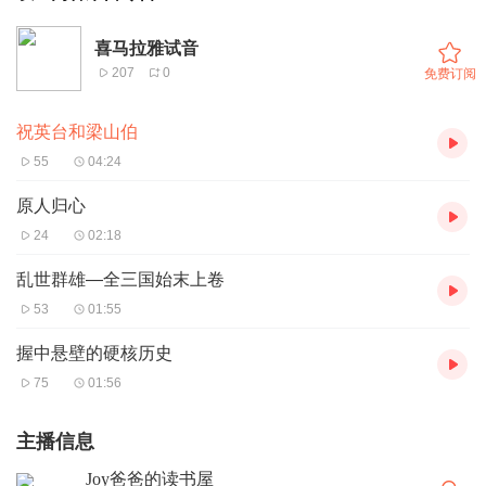
喜马拉雅试音
207
0
免费订阅
祝英台和梁山伯
55
04:24
原人归心
24
02:18
乱世群雄—全三国始末上卷
53
01:55
握中悬壁的硬核历史
75
01:56
主播信息
Joy爸爸的读书屋