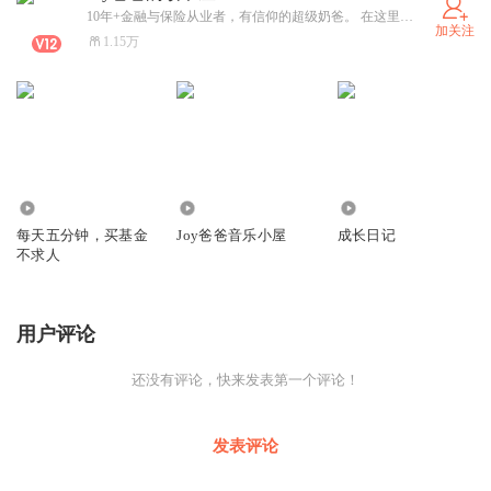
10年+金融与保险从业者，有信仰的超级奶爸。 在这里，用真理的智慧讲透理财与保险， 用父亲的温柔守护家庭与成长。 不炒不赌、不焦虑、不割韭菜， 只做你身边靠谱、安心、有温度的家庭资产管家。 陪你一起：守好钱，顾好家，走正路。
加关注
1.15万
175.38万
2354
1578
每天五分钟，买基金
Joy爸爸音乐小屋
成长日记
不求人
用户评论
还没有评论，快来发表第一个评论！
发表评论