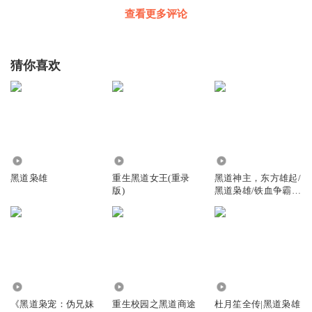
查看更多评论
猜你喜欢
1270.77万
1.62万
2.57万
黑道枭雄
重生黑道女王(重录
黑道神主，东方雄起/
版)
黑道枭雄/铁血争霸/
君临九州
7018
109.43万
38.96万
《黑道枭宠：伪兄妹
重生校园之黑道商途
杜月笙全传|黑道枭雄