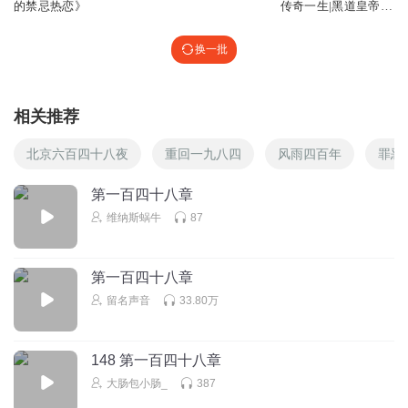
的禁忌热恋》
传奇一生|黑道皇帝|
了凡先声
换一批
相关推荐
北京六百四十八夜
重回一九八四
风雨四百年
罪恶
第一百四十八章
维纳斯蜗牛
87
第一百四十八章
留名声音
33.80万
148 第一百四十八章
大肠包小肠_
387