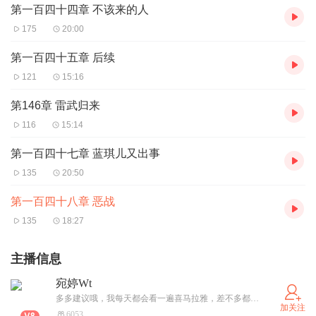
第一百四十四章 不该来的人
175
20:00
第一百四十五章 后续
121
15:16
第146章 雷武归来
116
15:14
第一百四十七章 蓝琪儿又出事
135
20:50
第一百四十八章 恶战
135
18:27
主播信息
宛婷Wt
多多建议哦，我每天都会看一遍喜马拉雅，差不多都会回复的，也会在大家的意见中慢慢修正和完善！喜欢重生小说，所以播的都是重生小说～那个小说开头读的都不是很好，后面就找到状态，改善很多了～不喜勿喷呦……
加关注
6053