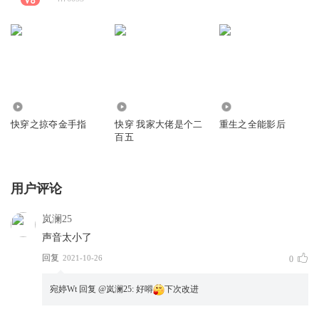
1033
285
508
快穿之掠夺金手指
快穿 我家大佬是个二
重生之全能影后
百五
用户评论
岚澜25
声音太小了
回复
2021-10-26
0
宛婷Wt
回复 @
岚澜25
:
好嘚
下次改进