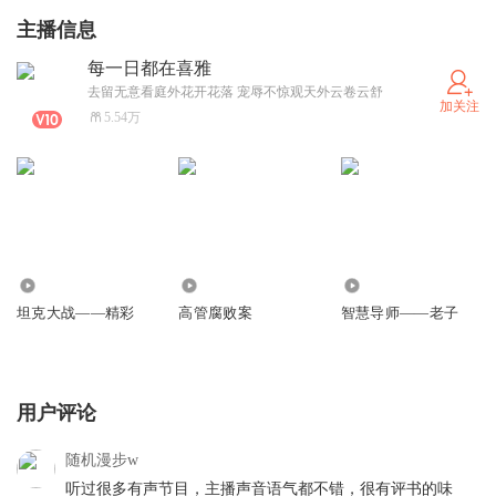
主播信息
每一日都在喜雅
去留无意看庭外花开花落 宠辱不惊观天外云卷云舒
加关注
5.54万
45.60万
25.71万
558
坦克大战——精彩
高管腐败案
智慧导师——老子
用户评论
随机漫步w
听过很多有声节目，主播声音语气都不错，很有评书的味