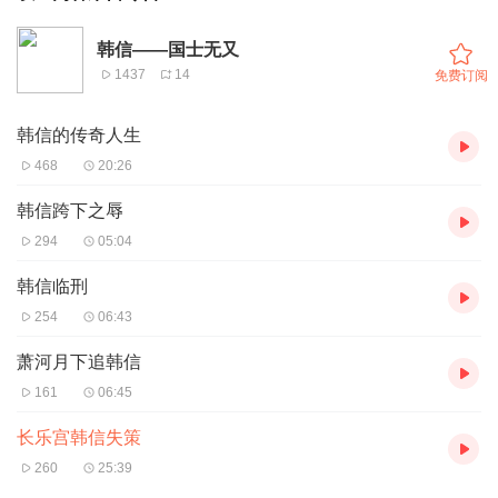
韩信——国士无又
1437
14
免费订阅
韩信的传奇人生
468
20:26
韩信跨下之辱
294
05:04
韩信临刑
254
06:43
萧河月下追韩信
161
06:45
长乐宫韩信失策
260
25:39