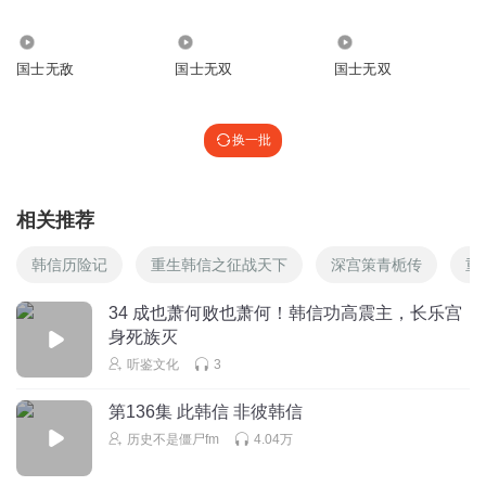
8712
2.02万
861
国士无敌
国士无双
国士无双
换一批
相关推荐
韩信历险记
重生韩信之征战天下
深宫策青栀传
重
34 成也萧何败也萧何！韩信功高震主，长乐宫
身死族灭
听鉴文化
3
第136集 此韩信 非彼韩信
历史不是僵尸fm
4.04万