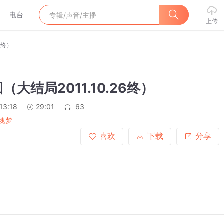
电台
上传
6终）
（大结局2011.10.26终）
13:18
29:01
63
魂梦
喜欢
下载
分享