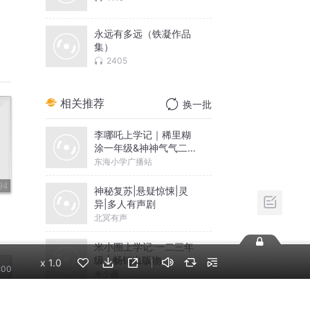
永远有多远（铁凝作品
集）
2405
相关推荐
换一批
-10
李哪吒上学记｜稀里糊
-10
涂一年级&神神气气二年
级
东海小学广播站
-10
神秘复苏|悬疑惊悚|灵
-10
异|多人有声剧
北冥有声
-10
米小圈上学记:一二三年
-10
级 | 畅销出版物
x
1.0
:00
米小圈
-10
摸金天师【第一季】