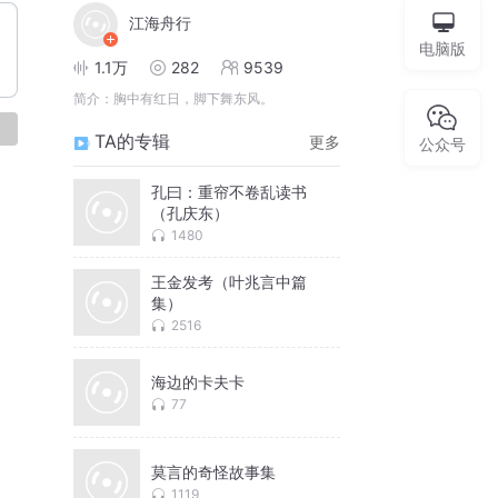
江海舟行
电脑版
1.1万
282
9539
简介：
胸中有红日，脚下舞东风。
论
TA的专辑
更多
公众号
孔曰：重帘不卷乱读书
（孔庆东）
1480
王金发考（叶兆言中篇
集）
2516
海边的卡夫卡
77
莫言的奇怪故事集
1119