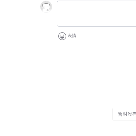
表情
暂时没