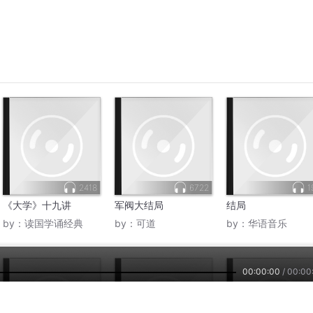
2021
63
2021
49
2021
20
2021
30
2021
26
2021
29
00:00:00
/
00:00
2021
29