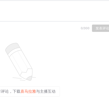
发表评
0
/
300
有评论，下载
喜马拉雅
与主播互动