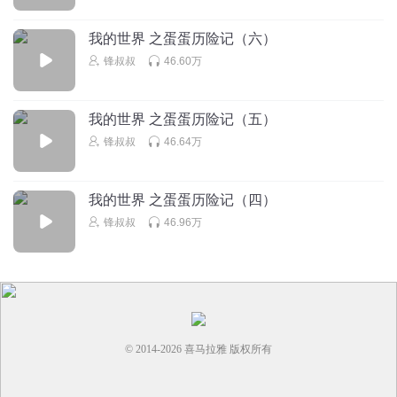
春雨_9t7
回复 @
筝筝猫
:
大啦红包红包比力宏爸比啦红是不是大
啦？红包红包皮滴。红包比那红。
我的世界 之蛋蛋历险记（六）
锋叔叔
46.60万
小满妹妹_sw
还有没有，我真的很想看
我的世界 之蛋蛋历险记（五）
回复
2017-10-12
16
锋叔叔
46.64万
美丽热
回复 @
小满妹妹_sw
:
1号
我的世界 之蛋蛋历险记（四）
锋叔叔
46.96万
潞潞414
太太太太太太太太太太太太太太太太太太太太太太好好好好
好好好好好好好好好好好好好好好好好好听听听听听听听听
听听听听听听听听听听听听听听了了了了了了了了了了了了
了了了了了了了了了了
回复
2017-09-26
16
© 2014-
2026
喜马拉雅 版权所有
听友282029113
回复 @
潞潞414
:
对，蛋蛋的声音我喜欢