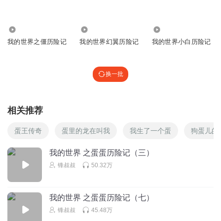
冯陈良
回复 @
谶嬎縁
:
1.25万
3.42万
6713
我的世界之僵历险记
我的世界幻翼历险记
我的世界小白历险记
换一批
筝筝猫
农历
回复
2017-08-08
75
相关推荐
听友238433606
回复 @
筝筝猫
:
蛋王传奇
蛋里的龙在叫我
我生了一个蛋
狗蛋儿的
？？？？？？？？？？？？？？？？？？？？？？？？？？？？？
？？？？什么
我的世界 之蛋蛋历险记（三）
锋叔叔
50.32万
筝筝猫
噜啦啦噜啦啦
我的世界 之蛋蛋历险记（七）
回复
2017-08-08
72
锋叔叔
45.48万