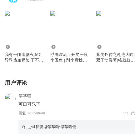
1.50万
96.04万
580.36万
我有一团造物火|MC
浮岛漂流：开局一只
紫灵外传之遗迹大陆|
异界热血冒险|丁不凡
小丑鱼 | 别小看我的
双子动漫著|锋叔叔演
系列
鱼
播
用户评论
筝筝猫
可口可乐了
回复
2017-08-08
111
咚儿_v4
回复 @
筝筝猫
:
筝筝猫傻