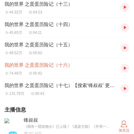
我的世界 之蛋蛋历险记（十三）
44.32万
04:23
我的世界 之蛋蛋历险记（十四）
45.65万
04:11
我的世界 之蛋蛋历险记（十五）
49.52万
05:02
我的世界 之蛋蛋历险记（十六）
74.48万
05:42
我的世界 之蛋蛋历险记（十七）【搜索‘锋叔叔’ 更多精彩故事等你哦】
131.79万
06:43
主播信息
锋叔叔
《我有一团造物火》已上线！《遗迹大陆》《开局一只小丑鱼》更新中。武灵帝国/星空物语/紫灵大陆/海洋求生/魔法卡牌/综漫物语/吴有用等经典专辑必须要打卡哦！更多精彩故事，请关注并搜索“锋叔叔”。
加关注
182.10万