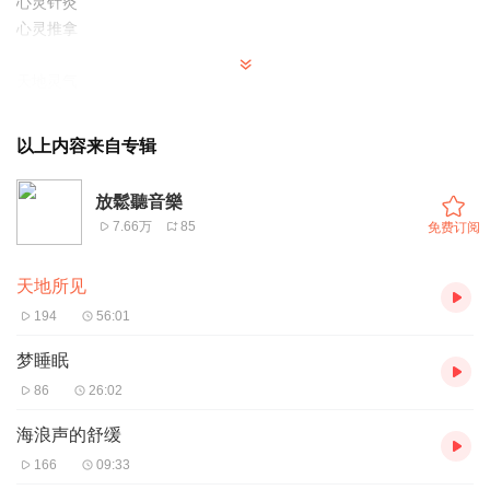
心灵针灸
心灵推拿
天地灵气
凝神
气动
以上内容来自专辑
日精月华
意守
放鬆聽音樂
身如云
7.66万
85
免费订阅
天地所见
194
56:01
梦睡眠
86
26:02
海浪声的舒缓
166
09:33