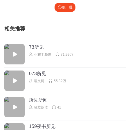
深度睡眠放松音乐
换一批
相关推荐
73所见
小布丁频道
71.99万
073所见
语文树
55.32万
所见所闻
珍爱朗读
41
159夜书所见